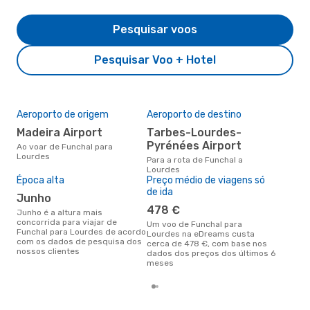
Pesquisar voos
Pesquisar Voo + Hotel
Aeroporto de origem
Aeroporto de destino
A m
res
Madeira Airport
Tarbes-Lourdes-
a
Pyrénées Airport
Ao voar de Funchal para
Lourdes
novembro é uma das melhores
Para a rota de Funchal a
altu
Lourdes
com
Época alta
Preço médio de viagens só
aco
de ida
junho
nos
478 €
junho é a altura mais
concorrida para viajar de
Um voo de Funchal para
Funchal para Lourdes de acordo
Lourdes na eDreams custa
com os dados de pesquisa dos
cerca de 478 €, com base nos
nossos clientes
dados dos preços dos últimos 6
meses