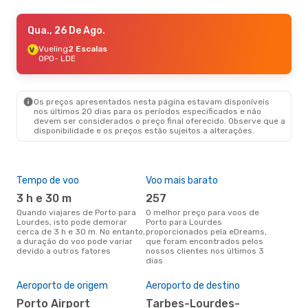
Seg., 24 De Ago.
Qua., 26 De Ago.
- Sáb., 29 De Ago.
Vueling
Vueling
2 Escalas
2 Escalas
OPO
OPO
- LDE
- LDE
Volotea
1 Escala
LDE
- OPO
Os preços apresentados nesta página estavam disponíveis
Dom., 6 De Set.
- Sáb., 12 De Set.
nos últimos 20 dias para os períodos especificados e não
devem ser considerados o preço final oferecido. Observe que a
Vueling
3 Escalas
disponibilidade e os preços estão sujeitos a alterações.
OPO
- LDE
Volotea
1 Escala
LDE
- OPO
Tempo de voo
Voo mais barato
Épo
3 h e 30 m
257
j
Quando viajares de Porto para
O melhor preço para voos de
junho é a altura mais
Lourdes, isto pode demorar
Porto para Lourdes
conc
cerca de 3 h e 30 m. No entanto,
proporcionados pela eDreams,
par
a duração do voo pode variar
que foram encontrados pelos
dad
devido a outros fatores
nossos clientes nos últimos 3
clie
dias
A m
res
Aeroporto de origem
Aeroporto de destino
m
Porto Airport
Tarbes-Lourdes-
novembro é uma das melhores