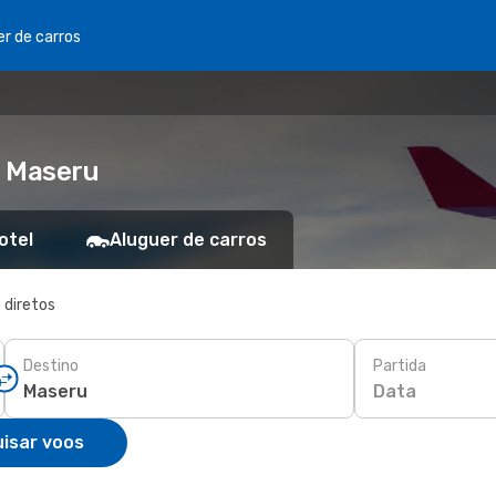
er de carros
a Maseru
otel
Aluguer de carros
 diretos
Destino
Partida
Data
isar voos