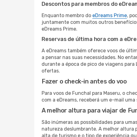
Descontos para membros do eDrea
Enquanto membro do
eDreams Prime
, po
juntamente com muitos outros benefício
eDreams Prime.
Reservas de última hora com a eDr
A eDreams também oferece voos de última
a pensar nas suas necessidades. No enta
durante a época de pico de viagens para 
ofertas.
Fazer o check-in antes do voo
Para voos de Funchal para Maseru, o chec
com a eDreams, receberá um e-mail uma s
A melhor altura para viajar de F
São inúmeras as possibilidades para umas
natureza deslumbrante. A melhor altura p
alta de turismo e o tipo de experiência qu