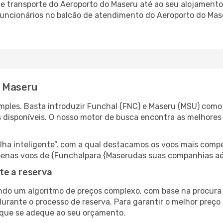
 transporte do Aeroporto do Maseru até ao seu alojamento,
 funcionários no balcão de atendimento do Aeroporto do M
a Maseru
ples. Basta introduzir Funchal (FNC) e Maseru (MSU) como a
s disponíveis. O nosso motor de busca encontra as melhores
 inteligente”, com a qual destacamos os voos mais compet
r apenas voos de {Funchalpara {Maserudas suas companhias aé
te a reserva
do um algoritmo de preços complexo, com base na procura e
urante o processo de reserva. Para garantir o melhor preço 
 que se adeque ao seu orçamento.