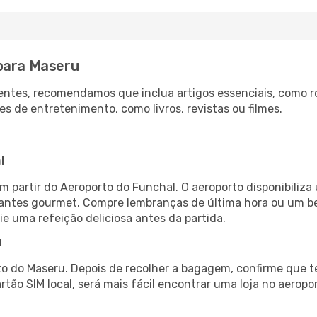
 para Maseru
ntes, recomendamos que inclua artigos essenciais, como r
es de entretenimento, como livros, revistas ou filmes.
l
 partir do Aeroporto do Funchal. O aeroporto disponibili
urantes gourmet. Compre lembranças de última hora ou um bes
ie uma refeição deliciosa antes da partida.
u
o do Maseru. Depois de recolher a bagagem, confirme que t
artão SIM local, será mais fácil encontrar uma loja no aero