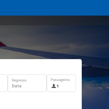
Passageiros
Regresso
Data
1