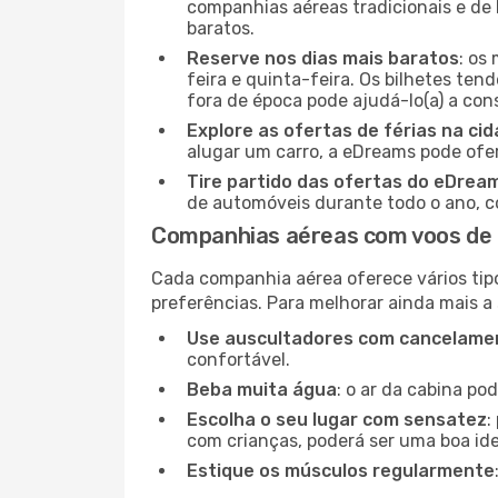
companhias aéreas tradicionais e de 
baratos.
Reserve nos dias mais baratos
: os
feira e quinta-feira. Os bilhetes ten
fora de época pode ajudá-lo(a) a co
Explore as ofertas de férias na ci
alugar um carro, a eDreams pode ofe
Tire partido das ofertas do eDrea
de automóveis durante todo o ano, co
Companhias aéreas com voos de 
Cada companhia aérea oferece vários tip
preferências. Para melhorar ainda mais a
Use auscultadores com cancelamen
confortável.
Beba muita água
: o ar da cabina po
Escolha o seu lugar com sensatez
:
com crianças, poderá ser uma boa ide
Estique os músculos regularmente