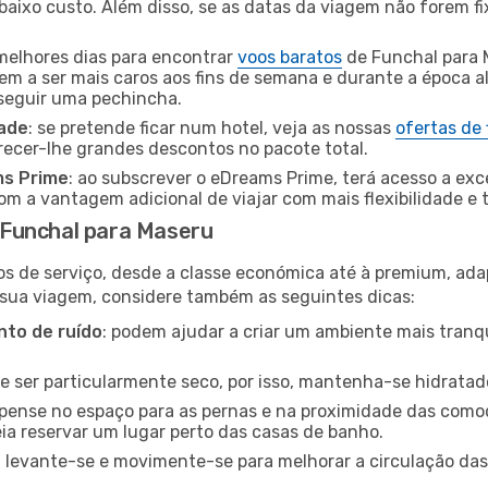
baixo custo. Além disso, se as datas da viagem não forem fi
 melhores dias para encontrar
voos baratos
de Funchal para 
dem a ser mais caros aos fins de semana e durante a época al
nseguir uma pechincha.
dade
: se pretende ficar num hotel, veja as nossas
ofertas de
recer-lhe grandes descontos no pacote total.
ms Prime
: ao subscrever o eDreams Prime, terá acesso a exc
m a vantagem adicional de viajar com mais flexibilidade e 
Funchal para Maseru
os de serviço, desde a classe económica até à premium, ad
 sua viagem, considere também as seguintes dicas:
to de ruído
: podem ajudar a criar um ambiente mais tranqu
de ser particularmente seco, por isso, mantenha-se hidratad
 pense no espaço para as pernas e na proximidade das comod
ia reservar um lugar perto das casas de banho.
: levante-se e movimente-se para melhorar a circulação das