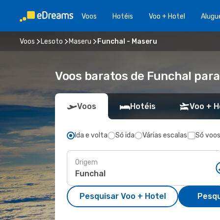
Voos
Hotéis
Voo + Hotel
Alugu
Voos
Lesoto
Maseru
Funchal - Maseru
Voos baratos de Funchal par
Voos
Hotéis
Voo + H
Ida e volta
Só ida
Várias escalas
Só voos
Origem
Pesquisar Voo + Hotel
Pesqu