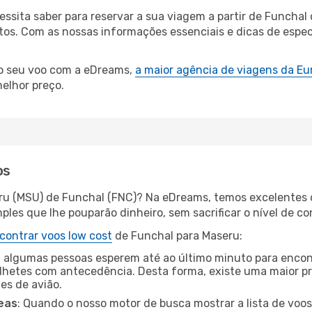
cessita saber para reservar a sua viagem a partir de Func
s. Com as nossas informações essenciais e dicas de especi
 o seu voo com a eDreams,
a maior agência de viagens da Eu
elhor preço.
os
ru (MSU) de Funchal (FNC)? Na eDreams, temos excelentes o
les que lhe pouparão dinheiro, sem sacrificar o nível de co
contrar voos low cost
de Funchal para Maseru:
 algumas pessoas esperem até ao último minuto para encont
hetes com antecedência. Desta forma, existe uma maior pr
tes de avião.
eas
: Quando o nosso motor de busca mostrar a lista de voos 