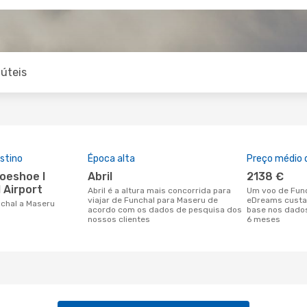
úteis
stino
Época alta
Preço médio d
abril
2138 €
 Airport
abril é a altura mais concorrida para
Um voo de Funchal para Maseru na
viajar de Funchal para Maseru de
eDreams custa
unchal a Maseru
acordo com os dados de pesquisa dos
base nos dados
nossos clientes
6 meses