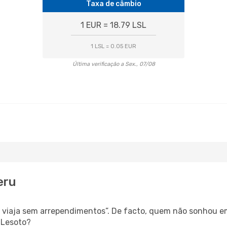
Taxa de câmbio
1 EUR = 18.79 LSL
1 LSL = 0.05 EUR
Última verificação a Sex., 07/08
eru
s, viaja sem arrependimentos”. De facto, quem não sonhou e
 Lesoto?