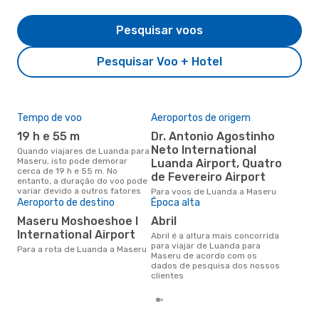
Pesquisar voos
Pesquisar Voo + Hotel
Tempo de voo
Aeroportos de origem
Pre
de 
19 h e 55 m
Dr. Antonio Agostinho
9
Neto International
Quando viajares de Luanda para
Maseru, isto pode demorar
Luanda Airport, Quatro
Um voo de Luanda para Maseru
cerca de 19 h e 55 m. No
na 
de Fevereiro Airport
entanto, a duração do voo pode
€, 
variar devido a outros fatores
Para voos de Luanda a Maseru
pre
Aeroporto de destino
Época alta
Maseru Moshoeshoe I
abril
International Airport
abril é a altura mais concorrida
para viajar de Luanda para
Para a rota de Luanda a Maseru
Maseru de acordo com os
dados de pesquisa dos nossos
clientes