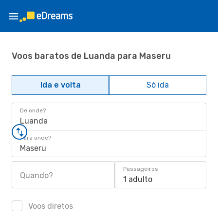
Voos baratos de Luanda para Maseru
Ida e volta
Só ida
De onde?
Luanda
Para onde?
Maseru
Passageiros
Quando?
1 adulto
Voos diretos