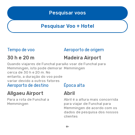
Pesquisar voos
Pesquisar Voo + Hotel
Tempo de voo
Aeroporto de origem
Pre
de 
30 h e 20 m
Madeira Airport
8
Quando viajares de Funchal para
Ao voar de Funchal para
Memmingen, isto pode demorar
Memmingen
Um voo de Funchal para
cerca de 30 h e 20 m. No
Mem
entanto, a duração do voo pode
cer
variar devido a outros fatores
dad
Aeroporto de destino
Época alta
mes
Allgaeu Airport
abril
Para a rota de Funchal a
abril é a altura mais concorrida
Memmingen
para viajar de Funchal para
Memmingen de acordo com os
dados de pesquisa dos nossos
clientes