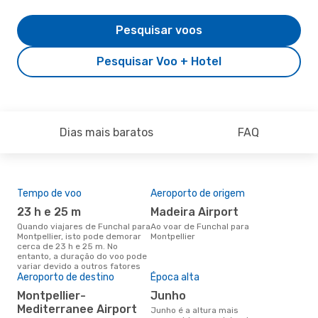
Pesquisar voos
Pesquisar Voo + Hotel
Dias mais baratos
FAQ
Tempo de voo
Aeroporto de origem
Pre
de 
23 h e 25 m
Madeira Airport
51
Quando viajares de Funchal para
Ao voar de Funchal para
Montpellier, isto pode demorar
Montpellier
Um voo de Funchal para
cerca de 23 h e 25 m. No
Mon
entanto, a duração do voo pode
cer
variar devido a outros fatores
dad
Aeroporto de destino
Época alta
mes
Montpellier-
junho
Mediterranee Airport
junho é a altura mais