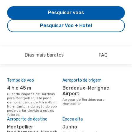
Pesquisar voos
Pesquisar Voo + Hotel
Dias mais baratos
FAQ
Tempo de voo
Aeroporto de origem
Pre
de 
4 h e 45 m
Bordeaux–Merignac
27
Airport
Quando viajares de Bordéus
para Montpellier, isto pode
Um voo de Bordéus para
Ao voar de Bordéus para
demorar cerca de 4 h e 45 m.
Mon
Montpellier
No entanto, a duração do voo
cer
pode variar devido a outros
dad
fatores
mes
Aeroporto de destino
Época alta
Montpellier-
junho