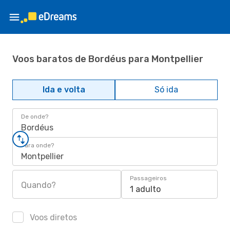
Voos baratos de Bordéus para Montpellier
Ida e volta
Só ida
De onde?
Bordéus
Para onde?
Montpellier
Passageiros
Quando?
1 adulto
Voos diretos