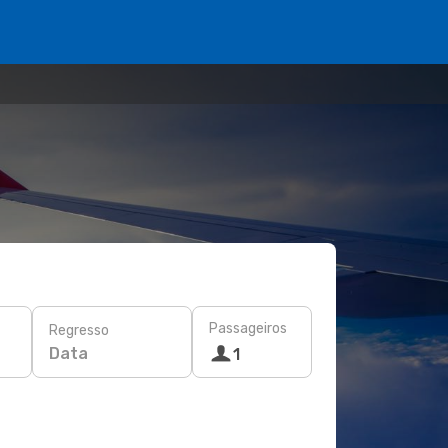
Passageiros
Regresso
Data
1