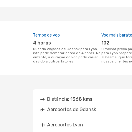
Tempo de voo
Voo mais barat
4 horas
102
Quando viajares de Gdansk para Lyon,
O melhor preço para voos de Gdansk
isto pode demorar cerca de 4 horas. No
para Lyon proporc
entanto, a duração do voo pode variar
eDreams, que for
devido a outros fatores
nossos clientes n
Distância:
1368 kms
Aeroportos de Gdansk
Aeroportos Lyon