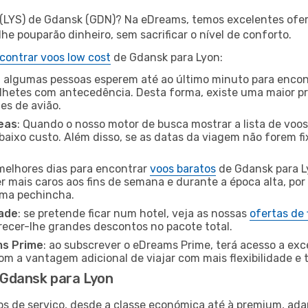
 (LYS) de Gdansk (GDN)? Na eDreams, temos excelentes ofer
he pouparão dinheiro, sem sacrificar o nível de conforto.
contrar voos low cost
de Gdansk para Lyon:
 algumas pessoas esperem até ao último minuto para encont
hetes com antecedência. Desta forma, existe uma maior pr
tes de avião.
eas
: Quando o nosso motor de busca mostrar a lista de voos 
baixo custo. Além disso, se as datas da viagem não forem fi
 melhores dias para encontrar
voos baratos
de Gdansk para L
r mais caros aos fins de semana e durante a época alta, por
uma pechincha.
dade
: se pretende ficar num hotel, veja as nossas
ofertas de
recer-lhe grandes descontos no pacote total.
ms Prime
: ao subscrever o eDreams Prime, terá acesso a exc
m a vantagem adicional de viajar com mais flexibilidade e 
Gdansk para Lyon
os de serviço, desde a classe económica até à premium, ad