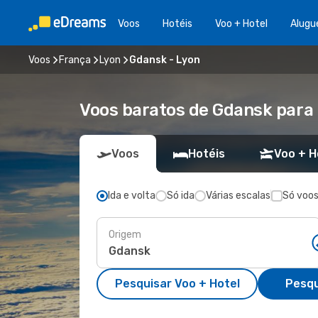
Voos
Hotéis
Voo + Hotel
Alugu
Voos
França
Lyon
Gdansk - Lyon
Voos baratos de Gdansk para
Voos
Hotéis
Voo + H
Ida e volta
Só ida
Várias escalas
Só voos
Origem
Pesquisar Voo + Hotel
Pesqu