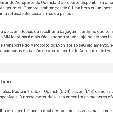
rtir do Aeroporto do Gdansk. O aeroporto disponibiliza u
ntes gourmet. Compre lembranças de última hora ou um best-s
uma refeição deliciosa antes da partida.
o do Lyon. Depois de recolher a bagagem, confirme que tem 
ão SIM local, será mais fácil encontrar uma loja no aeroport
 transporte do Aeroporto do Lyon até ao seu alojamento, se
 funcionários no balcão de atendimento do Aeroporto do L
 Lyon
ples. Basta introduzir Gdansk (GDN) e Lyon (LYS) como as c
isponíveis. O nosso motor de busca encontra as melhores o
 inteligente”, com a qual destacamos os voos mais compet