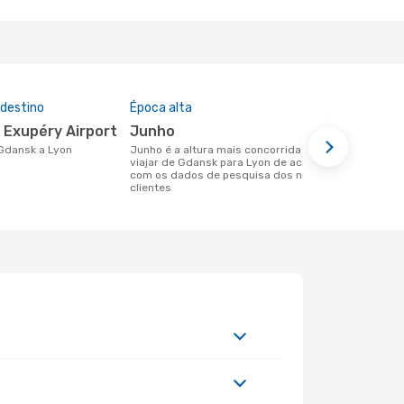
 destino
Época alta
Preço médi
t Exupéry Airport
junho
185 €
 Gdansk a Lyon
junho é a altura mais concorrida para
Um voo de Gdansk para Lyon na
viajar de Gdansk para Lyon de acordo
eDreams cus
com os dados de pesquisa dos nossos
base nos da
clientes
6 meses