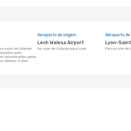
o
Aeroporto de origem
Aeroporto de
Lech Walesa Airport
Lyon-Sain
Ao voar de Gdansk para Lyon
Para a rota de
ionados pela
am encontrados pelos
os últimos 3 dias