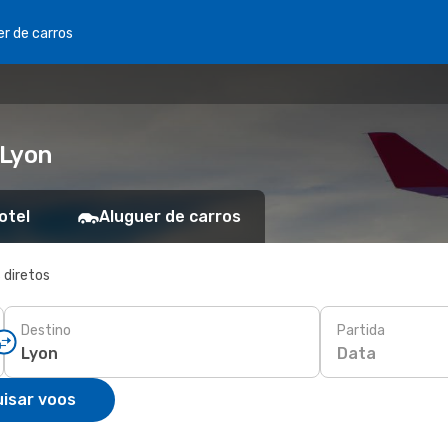
er de carros
 Lyon
otel
Aluguer de carros
 diretos
Destino
Partida
Data
isar voos