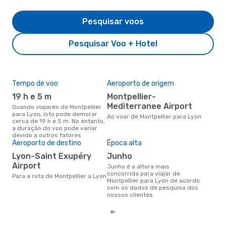
Pesquisar voos
Pesquisar Voo + Hotel
Tempo de voo
Aeroporto de origem
Pre
de 
19 h e 5 m
Montpellier-
77
Mediterranee Airport
Quando viajares de Montpellier
para Lyon, isto pode demorar
Um voo de Montpellier para Lyon
Ao voar de Montpellier para Lyon
cerca de 19 h e 5 m. No entanto,
na 
a duração do voo pode variar
€, 
devido a outros fatores
pre
Aeroporto de destino
Época alta
Lyon-Saint Exupéry
junho
Airport
junho é a altura mais
concorrida para viajar de
Para a rota de Montpellier a Lyon
Montpellier para Lyon de acordo
com os dados de pesquisa dos
nossos clientes