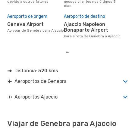
devido a outros fatores
nossos clientes nos últimos 3
nos
dias
Pre
de 
Aeroporto de origem
Aeroporto de destino
2
Geneva Airport
Ajaccio Napoleon
Um voo de Genebra para Ajaccio
Bonaparte Airport
na 
Ao voar de Genebra para Ajaccio
€, 
Para a rota de Genebra a Ajaccio
pre
Distância:
520 kms
Aeroportos de Genebra
Aeroportos Ajaccio
Viajar de Genebra para Ajaccio