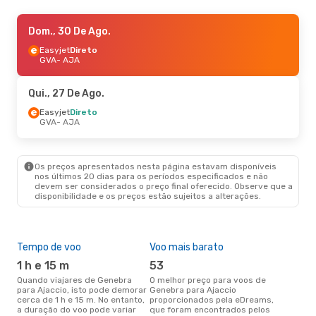
Dom., 30 De Ago.
Dom., 30 De Ago.
- Ter., 8 De Set.
Easyjet
Easyjet
Direto
Direto
GVA
GVA
- AJA
- AJA
Easyjet
Direto
AJA
- GVA
Qui., 27 De Ago.
Sex., 25 De Set.
Easyjet
Direto
- Sex., 2 De Out.
GVA
- AJA
Air France
1 Escala
GVA
- AJA
Air France
1 Escala
AJA
- GVA
Os preços apresentados nesta página estavam disponíveis
nos últimos 20 dias para os períodos especificados e não
devem ser considerados o preço final oferecido. Observe que a
disponibilidade e os preços estão sujeitos a alterações.
Tempo de voo
Voo mais barato
Épo
1 h e 15 m
53
j
Quando viajares de Genebra
O melhor preço para voos de
junho é a altura mais
para Ajaccio, isto pode demorar
Genebra para Ajaccio
conc
cerca de 1 h e 15 m. No entanto,
proporcionados pela eDreams,
Gen
a duração do voo pode variar
que foram encontrados pelos
com