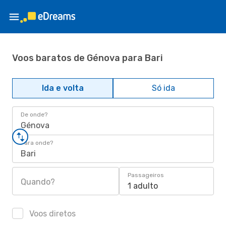
Voos baratos de Génova para Bari
Ida e volta
Só ida
De onde?
Génova
Para onde?
Bari
Passageiros
Quando?
1 adulto
Voos diretos