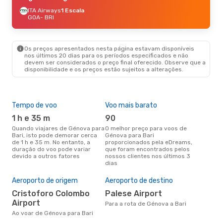
ITA Airways
1 Escala
GOA
- BRI
Os preços apresentados nesta página estavam disponíveis
nos últimos 20 dias para os períodos especificados e não
devem ser considerados o preço final oferecido. Observe que a
disponibilidade e os preços estão sujeitos a alterações.
Tempo de voo
Voo mais barato
Épo
1 h e 35 m
90
j
Quando viajares de Génova para
O melhor preço para voos de
junho é a altura mais
Bari, isto pode demorar cerca
Génova para Bari
conc
de 1 h e 35 m. No entanto, a
proporcionados pela eDreams,
Gén
duração do voo pode variar
que foram encontrados pelos
com
devido a outros fatores
nossos clientes nos últimos 3
nos
dias
Pre
de 
Aeroporto de origem
Aeroporto de destino
8
Cristoforo Colombo
Palese Airport
Um voo de Génova para Bari na
Airport
eDr
Para a rota de Génova a Bari
com
Ao voar de Génova para Bari
dos