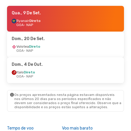
Sáb., 19 De Set.
Qua., 9 De Set.
- Seg., 21 De Set.
Ryanair
Ryanair
Direto
Direto
GOA
GOA
- NAP
- NAP
Volotea
Direto
NAP
- GOA
Dom., 20 De Set.
Volotea
Direto
GOA
- NAP
Dom., 4 De Out.
Italo
Direto
GOA
- NAP
Os preços apresentados nesta página estavam disponíveis
nos últimos 20 dias para os períodos especificados e não
devem ser considerados o preço final oferecido. Observe que a
disponibilidade e os preços estão sujeitos a alterações.
Tempo de voo
Voo mais barato
Épo