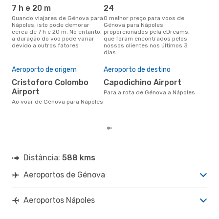
7 h e 20 m
24
j
Quando viajares de Génova para
O melhor preço para voos de
junho é a altura mais
Nápoles, isto pode demorar
Génova para Nápoles
conc
cerca de 7 h e 20 m. No entanto,
proporcionados pela eDreams,
Gén
a duração do voo pode variar
que foram encontrados pelos
com
devido a outros fatores
nossos clientes nos últimos 3
nos
dias
Pre
de 
Aeroporto de origem
Aeroporto de destino
95
Cristoforo Colombo
Capodichino Airport
Um voo de Génova para Nápoles
Airport
na 
Para a rota de Génova a Nápoles
€, 
Ao voar de Génova para Nápoles
pre
Distância:
588 kms
Aeroportos de Génova
Aeroportos Nápoles