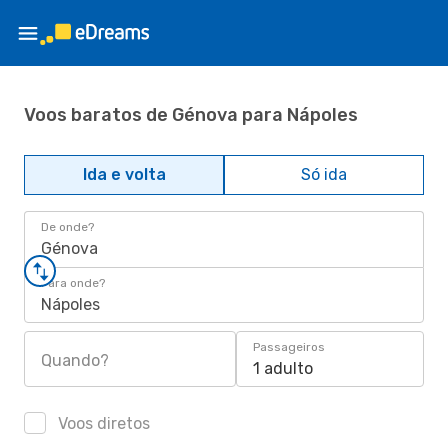
Voos baratos de Génova para Nápoles
Ida e volta
Só ida
De onde?
Génova
Para onde?
Nápoles
Passageiros
Quando?
1 adulto
Voos diretos