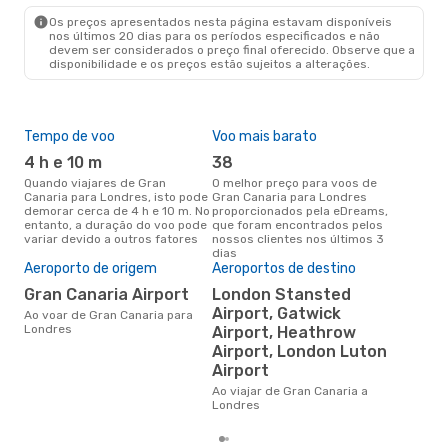
Os preços apresentados nesta página estavam disponíveis
nos últimos 20 dias para os períodos especificados e não
devem ser considerados o preço final oferecido. Observe que a
disponibilidade e os preços estão sujeitos a alterações.
Tempo de voo
Voo mais barato
Épo
4 h e 10 m
38
j
Quando viajares de Gran
O melhor preço para voos de
junho é a altura mais
Canaria para Londres, isto pode
Gran Canaria para Londres
conc
demorar cerca de 4 h e 10 m. No
proporcionados pela eDreams,
Can
entanto, a duração do voo pode
que foram encontrados pelos
com
variar devido a outros fatores
nossos clientes nos últimos 3
nos
dias
Aeroporto de origem
Aeroportos de destino
Pre
de 
Gran Canaria Airport
London Stansted
9
Airport, Gatwick
Ao voar de Gran Canaria para
Londres
Airport, Heathrow
Um voo de Gran Canaria para
Lon
Airport, London Luton
cer
Airport
dad
mes
Ao viajar de Gran Canaria a
Londres