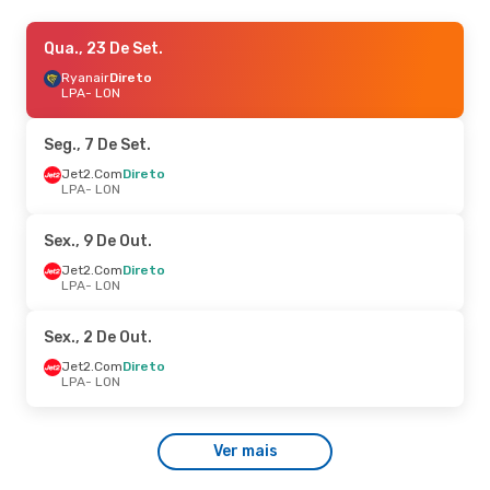
Sex., 23 De Out.
Qua., 23 De Set.
- Dom., 25 De Out.
Ryanair
Ryanair
Direto
Direto
LPA
LPA
- LON
- LON
Vueling
1 Escala
LON
- LPA
Seg., 7 De Set.
Sex., 16 De Out.
Jet2.Com
Direto
- Dom., 18 De Out.
LPA
- LON
Ryanair
Direto
LPA
- LON
Ryanair
Direto
Sex., 9 De Out.
LON
- LPA
Jet2.Com
Direto
LPA
- LON
Sex., 2 De Out.
Jet2.Com
Direto
LPA
- LON
Ver mais