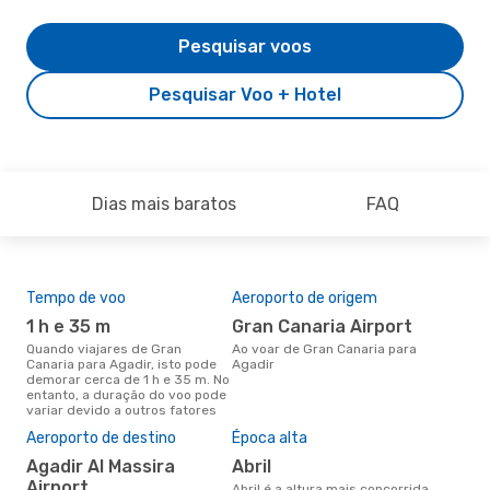
Pesquisar voos
Pesquisar Voo + Hotel
Dias mais baratos
FAQ
Tempo de voo
Aeroporto de origem
Com
ope
1 h e 35 m
Gran Canaria Airport
B
Quando viajares de Gran
Ao voar de Gran Canaria para
Canaria para Agadir, isto pode
Agadir
Companhias aéreas que viajam
demorar cerca de 1 h e 35 m. No
de 
entanto, a duração do voo pode
variar devido a outros fatores
A m
Aeroporto de destino
Época alta
res
Agadir Al Massira
abril
ma
Airport
abril é a altura mais concorrida