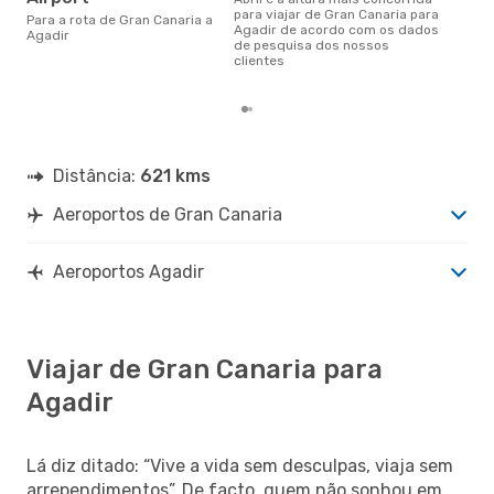
janeiro é uma das melhores
para viajar de Gran Canaria para
Para a rota de Gran Canaria a
altu
Agadir de acordo com os dados
Agadir
com
de pesquisa dos nossos
aco
clientes
nos
Distância:
621 kms
Aeroportos de Gran Canaria
Aeroportos Agadir
Viajar de Gran Canaria para
Agadir
Lá diz ditado: “Vive a vida sem desculpas, viaja sem
arrependimentos”. De facto, quem não sonhou em