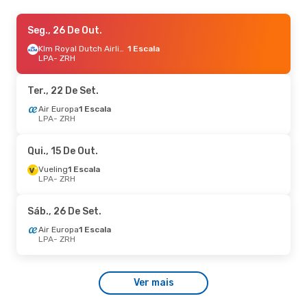
Qui., 3 De Set.
Seg., 26 De Out.
- Qui., 10 De Set.
Air Europa
1 Escala
Klm Royal Dutch Airlines
1 Escala
LPA
LPA
- ZRH
- ZRH
Air Europa
1 Escala
ZRH
- LPA
Ter., 22 De Set.
Air Europa
1 Escala
LPA
- ZRH
Qui., 15 De Out.
Vueling
1 Escala
LPA
- ZRH
Sáb., 26 De Set.
Air Europa
1 Escala
LPA
- ZRH
Ver mais