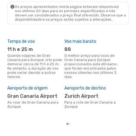
Os preços apresentados nesta página estavam disponíveis
nos últimos 20 dias para os períodos especificados e não
devem ser considerados o preço final oferecido. Observe que a
disponibilidade e os preços estão sujeitos a alterações.
Tempo de voo
Voo mais barato
Épo
11 h e 25 m
88
j
Quando viajares de Gran
O melhor preço para voos de
junho é a altura mais
Canaria para Zurique, isto pode
Gran Canaria para Zurique
conc
demorar cerca de 11 h e 25 m.
proporcionados pela eDreams,
Can
No entanto, a duração do voo
que foram encontrados pelos
com
pode variar devido a outros
nossos clientes nos últimos 3
nos
fatores
dias
Pre
de 
Aeroporto de origem
Aeroporto de destino
19
Gran Canaria Airport
Zurich Airport
Um voo de Gran Canaria para
Zur
Ao voar de Gran Canaria para
Para a rota de Gran Canaria a
de 
Zurique
Zurique
dos