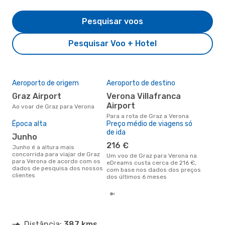
Pesquisar voos
Pesquisar Voo + Hotel
Aeroporto de origem
Aeroporto de destino
A m
res
Graz Airport
Verona Villafranca
s
Airport
Ao voar de Graz para Verona
setembro é uma das melhores
Para a rota de Graz a Verona
altu
Época alta
Preço médio de viagens só
com
de ida
junho
com
clie
216 €
junho é a altura mais
concorrida para viajar de Graz
Um voo de Graz para Verona na
para Verona de acordo com os
eDreams custa cerca de 216 €,
dados de pesquisa dos nossos
com base nos dados dos preços
clientes
dos últimos 6 meses
Distância:
387 kms