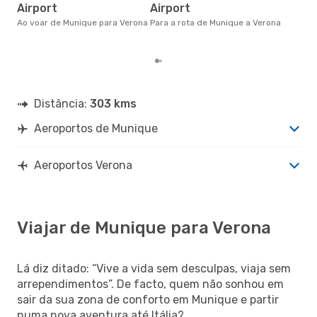
Airport
Airport
na 
€, 
Ao voar de Munique para Verona
Para a rota de Munique a Verona
pre
Distância:
303 kms
Aeroportos de Munique
Aeroportos Verona
Viajar de Munique para Verona
Lá diz ditado: “Vive a vida sem desculpas, viaja sem
arrependimentos”. De facto, quem não sonhou em
sair da sua zona de conforto em Munique e partir
numa nova aventura até Itália?