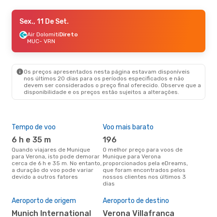
Sex., 11 De Set.
Sex., 11 De Set.
- Seg., 14 De Set.
Lufthansa
Air Dolomiti
Direto
Direto
MUC
MUC
- VRN
- VRN
Lufthansa
Direto
VRN
- MUC
Os preços apresentados nesta página estavam disponíveis
nos últimos 20 dias para os períodos especificados e não
devem ser considerados o preço final oferecido. Observe que a
disponibilidade e os preços estão sujeitos a alterações.
Tempo de voo
Voo mais barato
Épo
6 h e 35 m
196
j
Quando viajares de Munique
O melhor preço para voos de
junho é a altura mais
para Verona, isto pode demorar
Munique para Verona
conc
cerca de 6 h e 35 m. No entanto,
proporcionados pela eDreams,
Mun
a duração do voo pode variar
que foram encontrados pelos
com
devido a outros fatores
nossos clientes nos últimos 3
nos
dias
Pre
de 
Aeroporto de origem
Aeroporto de destino
25
Munich International
Verona Villafranca
Um voo de Munique para Verona