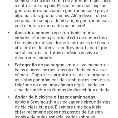
comida é a melhor forma de aprender mais sobre
a cultura de um país. Mergulhe as suas papilas
gustativas numa viagem gastronómica e prove
algumas das iguarias locais. Além disso, não se
esqueça de comprar lembranças gastronómicas
em feirinhas e mercados ao ar livre!
Assistir a concertos e festivais
: muitas
cidades têm uma grande oferta de concertos e
festivais de música durante os meses de época
alta. Antes de aterrar em Greymouth, verifique
se há eventos culturais e música ao vivo a
decorrer na cidade.
Fotografia de paisagem
: imortalize momentos
belos e perca-se nas ruas da cidade com a sua
câmara. Capturar a arquitetura, a arte urbana e
as vistas panorâmicas deslumbrantes com o seu
telefone ou com uma câmara digital pode ser
uma das melhores formas de descobrir a cidade.
Andar de bicicleta e fazer caminhadas
:
explore Greymouth e as paisagens circundantes
de bicicleta ou a pé. É sempre uma boa ideia
obter recomendações nos postos de turismo
locais e de guias especializados sobre as