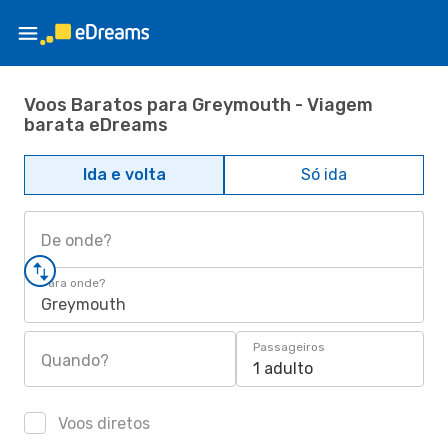
Voos Baratos para Greymouth - Viagem
barata eDreams
Ida e volta
Só ida
De onde?
Para onde?
Greymouth
Passageiros
Quando?
1 adulto
Voos diretos