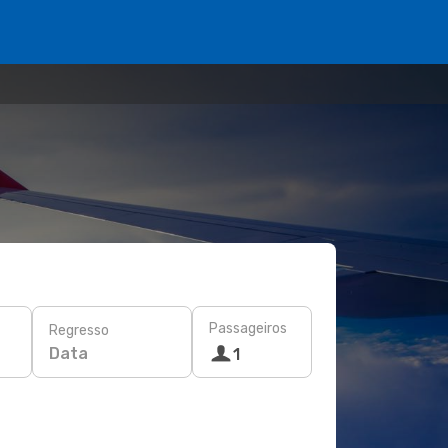
Passageiros
Regresso
Data
1