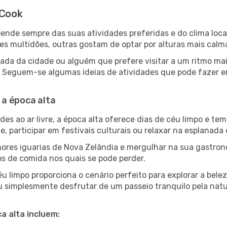
 Cook
epende sempre das suas atividades preferidas e do clima lo
multidões, outras gostam de optar por alturas mais calmas 
ada da cidade ou alguém que prefere visitar a um ritmo mai
es. Seguem-se algumas ideias de atividades que pode fazer 
a época alta
es ao ar livre, a época alta oferece dias de céu limpo e tem
e, participar em festivais culturais ou relaxar na esplanada
res iguarias de Nova Zelândia e mergulhar na sua gastron
os de comida nos quais se pode perder.
u limpo proporciona o cenário perfeito para explorar a bele
u simplesmente desfrutar de um passeio tranquilo pela nat
a alta incluem: