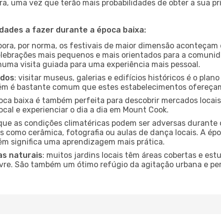
a, uma vez que terão mais probabilidades de obter a sua pri
idades a fazer durante a época baixa:
bora, por norma, os festivais de maior dimensão aconteçam 
lebrações mais pequenos e mais orientados para a comuni
 numa visita guiada para uma experiência mais pessoal.
ados
: visitar museus, galerias e edifícios históricos é o pla
bém é bastante comum que estes estabelecimentos ofereçam
poca baixa é também perfeita para descobrir mercados locais
ocal e experienciar o dia a dia em Mount Cook.
que as condições climatéricas podem ser adversas durante 
s como cerâmica, fotografia ou aulas de dança locais. A épo
m significa uma aprendizagem mais prática.
as naturais
: muitos jardins locais têm áreas cobertas e est
ivre. São também um ótimo refúgio da agitação urbana e pe