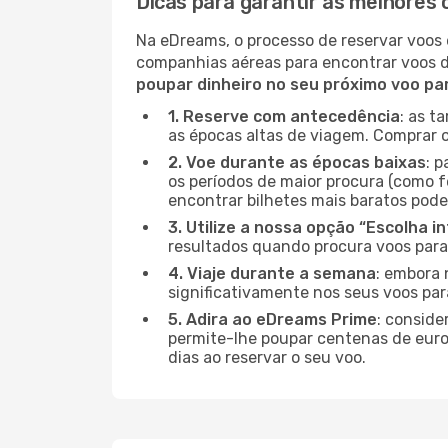
Dicas para garantir as melhores
Na eDreams, o processo de reservar voos 
companhias aéreas para encontrar voos 
poupar dinheiro no seu próximo voo p
1. Reserve com antecedência
: as t
as épocas altas de viagem. Comprar o
2. Voe durante as épocas baixas
: 
os períodos de maior procura (como f
encontrar bilhetes mais baratos pode
3. Utilize a nossa opção “Escolha i
resultados quando procura voos par
4. Viaje durante a semana
: embora 
significativamente nos seus voos pa
5. Adira ao eDreams Prime
: conside
permite-lhe poupar centenas de euros
dias ao reservar o seu voo.