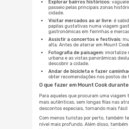
Explorar bairros históricos
: vaguei
passeio pelas principais zonas histór
cidade.
Visitar mercados ao ar livre
: é sab
papilas gustativas numa viagem gast
gastronómicas em feirinhas e mercado
Assistir a concertos e festivais
: m
alta. Antes de aterrar em Mount Cook,
Fotografia de paisagem
: imortaliz
urbana e as vistas panorâmicas desl
descobrir a cidade.
Andar de bicicleta e fazer caminh
obter recomendações nos postos de tu
O que fazer em Mount Cook durante
Para aqueles que procuram uma viagem tra
mais autênticas, sem longas filas nas at
descontos especiais, tornando mais fácil 
Com menos turistas por perto, também ter
nível mais profundo. Além disso, também 