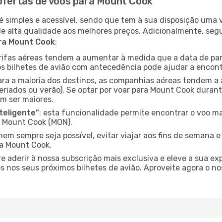
 ofertas de voos para Mount Cook
é simples e acessível, sendo que tem à sua disposição uma
de alta qualidade aos melhores preços. Adicionalmente, 
ara Mount Cook
:
arifas aéreas tendem a aumentar à medida que a data de pa
s bilhetes de avião com antecedência pode ajudar a encont
para a maioria dos destinos, as companhias aéreas tendem a
eriados ou verão). Se optar por voar para Mount Cook durant
m ser maiores.
nteligente”
: esta funcionalidade permite encontrar o voo ma
a Mount Cook (MON).
nem sempre seja possível, evitar viajar aos fins de semana 
ra Mount Cook.
re aderir à nossa subscrição mais exclusiva e eleve a sua e
 nos seus próximos bilhetes de avião. Aproveite agora o no