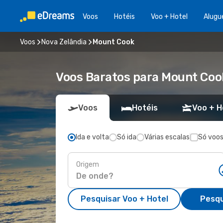
Voos
Hotéis
Voo + Hotel
Alugu
Voos
Nova Zelândia
Mount Cook
Voos Baratos para Mount Coo
Voos
Hotéis
Voo + H
Ida e volta
Só ida
Várias escalas
Só voos
Origem
Pesquisar Voo + Hotel
Pesqu