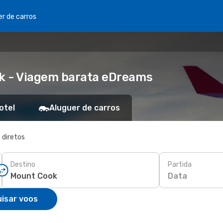
er de carros
k - Viagem barata eDreams
otel
Aluguer de carros
 diretos
Destino
Partida
Data
isar voos