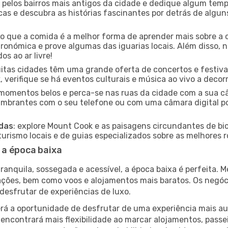
e pelos bairros mais antigos da cidade e dedique algum temp
icas e descubra as histórias fascinantes por detrás de algu
ido que a comida é a melhor forma de aprender mais sobre a 
ronómica e prove algumas das iguarias locais. Além disso,
s ao ar livre!
uitas cidades têm uma grande oferta de concertos e festiv
 verifique se há eventos culturais e música ao vivo a decor
e momentos belos e perca-se nas ruas da cidade com a sua câ
umbrantes com o seu telefone ou com uma câmara digital p
adas
: explore Mount Cook e as paisagens circundantes de bic
rismo locais e de guias especializados sobre as melhores ro
 a época baixa
nquila, sossegada e acessível, a época baixa é perfeita. Me
rações, bem como voos e alojamentos mais baratos. Os negó
desfrutar de experiências de luxo.
á a oportunidade de desfrutar de uma experiência mais autê
encontrará mais flexibilidade ao marcar alojamentos, passei