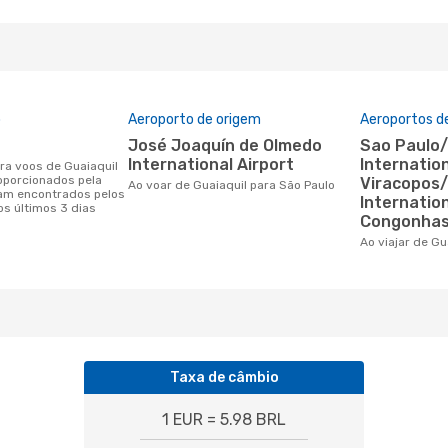
o
Aeroporto de origem
Aeroportos d
José Joaquín de Olmedo
Sao Paulo/Guarulhos
International Airport
Internation
oporcionados pela
Viracopos
Ao voar de Guaiaquil para São Paulo
am encontrados pelos
Internation
os últimos 3 dias
Congonhas
Ao viajar de G
Taxa de câmbio
1 EUR = 5.98 BRL