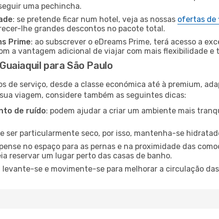
nseguir uma pechincha.
dade
: se pretende ficar num hotel, veja as nossas
ofertas de
recer-lhe grandes descontos no pacote total.
ms Prime
: ao subscrever o eDreams Prime, terá acesso a exc
m a vantagem adicional de viajar com mais flexibilidade e 
uaiaquil para São Paulo
os de serviço, desde a classe económica até à premium, ad
 sua viagem, considere também as seguintes dicas:
to de ruído
: podem ajudar a criar um ambiente mais tranqu
de ser particularmente seco, por isso, mantenha-se hidratad
 pense no espaço para as pernas e na proximidade das comod
ia reservar um lugar perto das casas de banho.
: levante-se e movimente-se para melhorar a circulação das