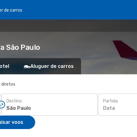
er de carros
ra São Paulo
otel
Aluguer de carros
 diretos
Destino
Partida
Data
isar voos