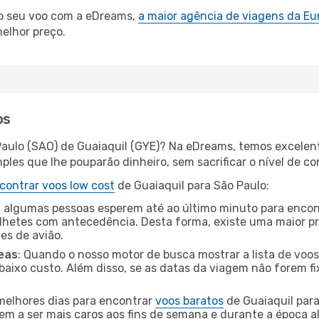
 o seu voo com a eDreams,
a maior agência de viagens da Eu
elhor preço.
os
Paulo (SAO) de Guaiaquil (GYE)? Na eDreams, temos excelent
les que lhe pouparão dinheiro, sem sacrificar o nível de co
contrar voos low cost
de Guaiaquil para São Paulo:
 algumas pessoas esperem até ao último minuto para encont
hetes com antecedência. Desta forma, existe uma maior pr
tes de avião.
eas
: Quando o nosso motor de busca mostrar a lista de voos 
baixo custo. Além disso, se as datas da viagem não forem fi
 melhores dias para encontrar
voos baratos
de Guaiaquil par
dem a ser mais caros aos fins de semana e durante a época al