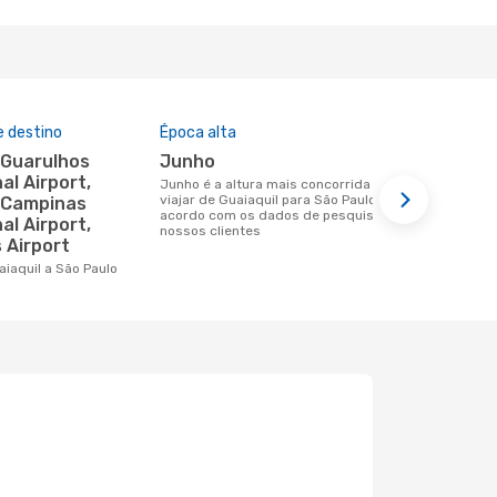
e destino
Época alta
Preço médi
junho
397 €
al Airport,
junho é a altura mais concorrida para
Um voo de Guaiaquil para São Paulo na
viajar de Guaiaquil para São Paulo de
eDreams cus
/Campinas
acordo com os dados de pesquisa dos
base nos da
al Airport,
nossos clientes
6 meses
 Airport
uaiaquil a São Paulo