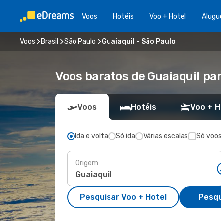
Voos
Hotéis
Voo + Hotel
Alugu
Voos
Brasil
São Paulo
Guaiaquil - São Paulo
Voos baratos de Guaiaquil pa
Voos
Hotéis
Voo + H
Ida e volta
Só ida
Várias escalas
Só voos
Origem
Pesquisar Voo + Hotel
Pesqu