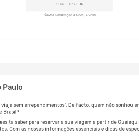
1 BRL = 0.17 EUR
Última verificação a Dom., 09/08
o Paulo
s, viaja sem arrependimentos”. De facto, quem não sonhou e
é Brasil?
cessita saber para reservar a sua viagem a partir de Guaia
s. Com as nossas informações essenciais e dicas de especia