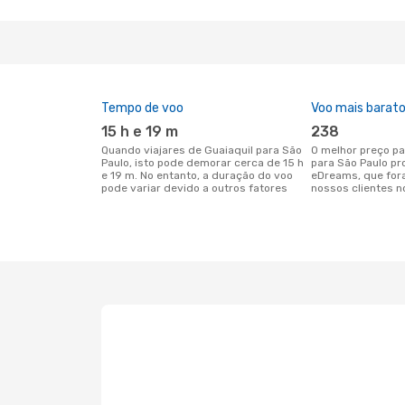
Tempo de voo
Voo mais barat
15 h e 19 m
238
Quando viajares de Guaiaquil para São
O melhor preço para voos de Guaiaquil
Paulo, isto pode demorar cerca de 15 h
para São Paulo pr
e 19 m. No entanto, a duração do voo
eDreams, que for
pode variar devido a outros fatores
nossos clientes n