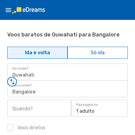
Voos baratos de Guwahati para Bangalore
Ida e volta
Só ida
De onde?
Guwahati
Para onde?
Bangalore
Passageiros
Quando?
1 adulto
Voos diretos