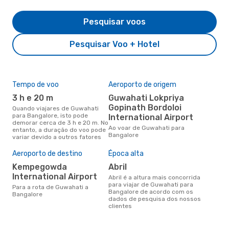
Pesquisar voos
Pesquisar Voo + Hotel
Tempo de voo
Aeroporto de origem
Com
ope
3 h e 20 m
Guwahati Lokpriya
A
Gopinath Bordoloi
Quando viajares de Guwahati
para Bangalore, isto pode
International Airport
Companhias aéreas que viajam
demorar cerca de 3 h e 20 m. No
de 
Ao voar de Guwahati para
entanto, a duração do voo pode
Bangalore
variar devido a outros fatores
Aeroporto de destino
Época alta
A m
res
Kempegowda
abril
d
International Airport
abril é a altura mais concorrida
para viajar de Guwahati para
junho é uma das melhores
Para a rota de Guwahati a
Bangalore de acordo com os
altu
Bangalore
dados de pesquisa dos nossos
Ban
clientes
Guw
dad