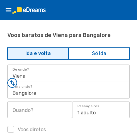
Voos baratos de Viena para Bangalore
Ida e volta
Só ida
De onde?
Viena
Para onde?
Bangalore
Passageiros
Quando?
1 adulto
Voos diretos