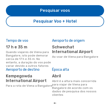
Pesquisar voos
Pesquisar Voo + Hotel
Tempo de voo
Aeroporto de origem
Pre
de 
17 h e 35 m
Schwechat
5
International Airport
Quando viajares de Viena para
Bangalore, isto pode demorar
Um voo de Viena para Bangalore
Ao voar de Viena para Bangalore
cerca de 17 h e 35 m. No
na 
entanto, a duração do voo pode
€, 
variar devido a outros fatores
pre
Aeroporto de destino
Época alta
Kempegowda
abril
International Airport
abril é a altura mais concorrida
para viajar de Viena para
Para a rota de Viena a Bangalore
Bangalore de acordo com os
dados de pesquisa dos nossos
clientes