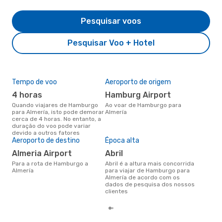
Pesquisar voos
Pesquisar Voo + Hotel
Tempo de voo
Aeroporto de origem
Pre
de 
4 horas
Hamburg Airport
4
Quando viajares de Hamburgo
Ao voar de Hamburgo para
para Almería, isto pode demorar
Almería
Um voo de Hamburgo para
cerca de 4 horas. No entanto, a
Alm
duração do voo pode variar
de 
devido a outros fatores
dos
Aeroporto de destino
Época alta
Almeria Airport
abril
Para a rota de Hamburgo a
abril é a altura mais concorrida
Almería
para viajar de Hamburgo para
Almería de acordo com os
dados de pesquisa dos nossos
clientes