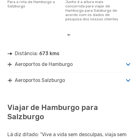
ju
Para a rota de Hamburgo a
junho é a altura mais
Salzburgo
concorrida para viajar de
março é uma das melhores
Hamburgo para Salzburgo de
altu
acordo com os dados de
Sal
pesquisa dos nossos clientes
Ham
dad
Distância:
673 kms
Aeroportos de Hamburgo
Aeroportos Salzburgo
Viajar de Hamburgo para
Salzburgo
Lá diz ditado: “Vive a vida sem desculpas, viaja sem