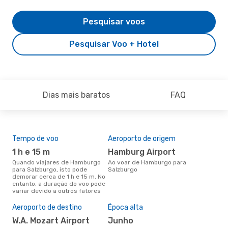
Pesquisar voos
Pesquisar Voo + Hotel
Dias mais baratos
FAQ
Tempo de voo
Aeroporto de origem
Com
ope
1 h e 15 m
Hamburg Airport
E
Quando viajares de Hamburgo
Ao voar de Hamburgo para
para Salzburgo, isto pode
Salzburgo
Companhias aéreas que viajam
demorar cerca de 1 h e 15 m. No
de 
entanto, a duração do voo pode
variar devido a outros fatores
Aeroporto de destino
Época alta
A m
res
W.A. Mozart Airport
junho