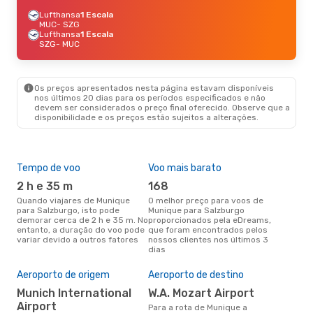
Lufthansa
1 Escala
MUC
- SZG
Lufthansa
1 Escala
SZG
- MUC
Os preços apresentados nesta página estavam disponíveis
nos últimos 20 dias para os períodos especificados e não
devem ser considerados o preço final oferecido. Observe que a
disponibilidade e os preços estão sujeitos a alterações.
Tempo de voo
Voo mais barato
Épo
2 h e 35 m
168
j
Quando viajares de Munique
O melhor preço para voos de
junho é a altura mais
para Salzburgo, isto pode
Munique para Salzburgo
conc
demorar cerca de 2 h e 35 m. No
proporcionados pela eDreams,
Mun
entanto, a duração do voo pode
que foram encontrados pelos
aco
variar devido a outros fatores
nossos clientes nos últimos 3
pes
dias
A m
res
Aeroporto de origem
Aeroporto de destino
n
Munich International
W.A. Mozart Airport
Airport
maio é uma das melhores
Para a rota de Munique a