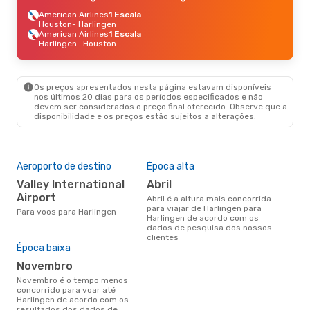
American Airlines
1 Escala
Houston
- Harlingen
American Airlines
1 Escala
Harlingen
- Houston
Os preços apresentados nesta página estavam disponíveis
nos últimos 20 dias para os períodos especificados e não
devem ser considerados o preço final oferecido. Observe que a
disponibilidade e os preços estão sujeitos a alterações.
Aeroporto de destino
Época alta
Valley International
abril
Airport
abril é a altura mais concorrida
para viajar de Harlingen para
Para voos para Harlingen
Harlingen de acordo com os
dados de pesquisa dos nossos
clientes
Época baixa
novembro
novembro é o tempo menos
concorrido para voar até
Harlingen de acordo com os
resultados dos dados de