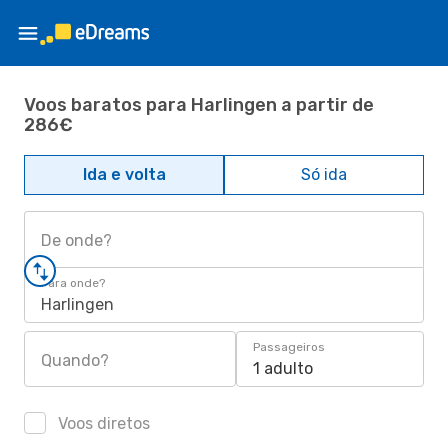
Voos baratos para Harlingen a partir de
286€
Ida e volta
Só ida
De onde?
Para onde?
Harlingen
Passageiros
Quando?
1 adulto
Voos diretos