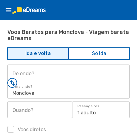
Voos Baratos para Monclova - Viagem barata
eDreams
Ida e volta
Só ida
De onde?
Para onde?
Monclova
Passageiros
Quando?
1 adulto
Voos diretos