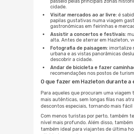
passeio pelas principais zonas histór
cidade.
Visitar mercados ao ar livre
: é sab
papilas gustativas numa viagem gast
gastronómicas em feirinhas e mercado
Assistir a concertos e festivais
: m
alta. Antes de aterrar em Hazleton, v
Fotografia de paisagem
: imortaliz
urbana e as vistas panorâmicas desl
descobrir a cidade.
Andar de bicicleta e fazer caminh
recomendações nos postos de turismo 
O que fazer em Hazleton durante a 
Para aqueles que procuram uma viagem tra
mais autênticas, sem longas filas nas at
descontos especiais, tornando mais fácil 
Com menos turistas por perto, também ter
nível mais profundo. Além disso, também 
também ideal para viajantes de última hor