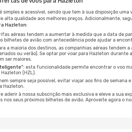
ofertas de voos para Hazleton
é simples e acessível, sendo que tem à sua disposição uma
de alta qualidade aos melhores preços. Adicionalmente, 
ra Hazleton
:
arifas aéreas tendem a aumentar à medida que a data de pa
s bilhetes de avião com antecedência pode ajudar a encont
para a maioria dos destinos, as companhias aéreas tendem a
eriados ou verão). Se optar por voar para Hazleton durante 
m ser maiores.
nteligente”
: esta funcionalidade permite encontrar o voo ma
 Hazleton (HZL).
nem sempre seja possível, evitar viajar aos fins de semana 
a Hazleton.
re aderir à nossa subscrição mais exclusiva e eleve a sua e
 nos seus próximos bilhetes de avião. Aproveite agora o no