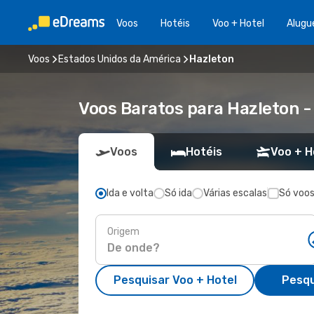
Voos
Hotéis
Voo + Hotel
Alugu
Voos
Estados Unidos da América
Hazleton
Voos Baratos para Hazleton 
Voos
Hotéis
Voo + H
Ida e volta
Só ida
Várias escalas
Só voos
Origem
Pesquisar Voo + Hotel
Pesqu