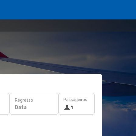
Passageiros
Regresso
Data
1