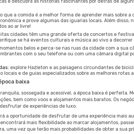
icas e descubra as histórias fascinantes por detrás de algu
ido que a comida é a melhor forma de aprender mais sobre a 
ronómica e prove algumas das iguarias locais. Além disso,
s ao ar livre!
uitas cidades têm uma grande oferta de concertos e festiv
erifique se há eventos culturais e música ao vivo a decorrer
e momentos belos e perca-se nas ruas da cidade com a sua câ
umbrantes com o seu telefone ou com uma câmara digital p
adas
: explore Hazleton e as paisagens circundantes de bicic
locais e de guias especializados sobre as melhores rotas a 
época baixa
nquila, sossegada e acessível, a época baixa é perfeita. Me
rações, bem como voos e alojamentos mais baratos. Os negó
desfrutar de experiências de luxo.
á a oportunidade de desfrutar de uma experiência mais autê
encontrará mais flexibilidade ao marcar alojamentos, passei
a, uma vez que terão mais probabilidades de obter a sua pri