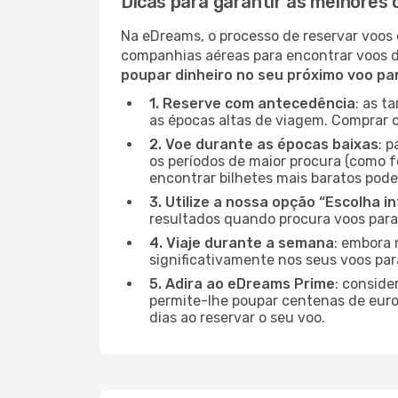
Dicas para garantir as melhores 
Na eDreams, o processo de reservar voos 
companhias aéreas para encontrar voos 
poupar dinheiro no seu próximo voo pa
1. Reserve com antecedência
: as t
as épocas altas de viagem. Comprar o
2. Voe durante as épocas baixas
: 
os períodos de maior procura (como f
encontrar bilhetes mais baratos pode
3. Utilize a nossa opção “Escolha i
resultados quando procura voos para
4. Viaje durante a semana
: embora 
significativamente nos seus voos par
5. Adira ao eDreams Prime
: conside
permite-lhe poupar centenas de euros
dias ao reservar o seu voo.