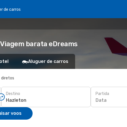
er de carros
- Viagem barata eDreams
otel
Aluguer de carros
 diretos
Destino
Partida
Data
isar voos