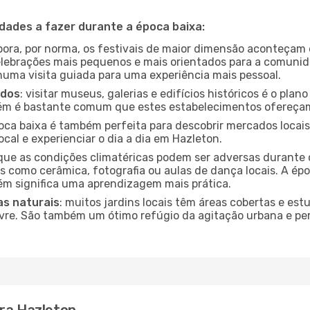
idades a fazer durante a época baixa:
bora, por norma, os festivais de maior dimensão aconteçam 
lebrações mais pequenos e mais orientados para a comuni
 numa visita guiada para uma experiência mais pessoal.
ados
: visitar museus, galerias e edifícios históricos é o pla
bém é bastante comum que estes estabelecimentos ofereçam
poca baixa é também perfeita para descobrir mercados locais
cal e experienciar o dia a dia em Hazleton.
que as condições climatéricas podem ser adversas durante 
s como cerâmica, fotografia ou aulas de dança locais. A épo
m significa uma aprendizagem mais prática.
as naturais
: muitos jardins locais têm áreas cobertas e est
ivre. São também um ótimo refúgio da agitação urbana e pe