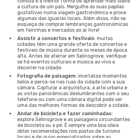
comida é a melhor forma de aprender mais sobre
a cultura de um país. Mergulhe as suas papilas
gustativas numa viagem gastronómica e prove
algumas das iguarias locais. Além disso, não se
esqueça de comprar lembranças gastronómicas
em feirinhas e mercados ao ar livre!
Assistir a concertos e festivais
: muitas
cidades têm uma grande oferta de concertos e
festivais de música durante os meses de época
alta. Antes de aterrar em Selinsgrove, verifique
se há eventos culturais e música ao vivo a
decorrer na cidade.
Fotografia de paisagem
: imortalize momentos
belos e perca-se nas ruas da cidade com a sua
câmara. Capturar a arquitetura, a arte urbana e
as vistas panorâmicas deslumbrantes com o seu
telefone ou com uma câmara digital pode ser
uma das melhores formas de descobrir a cidade.
Andar de bicicleta e fazer caminhadas
:
explore Selinsgrove e as paisagens circundantes
de bicicleta ou a pé. É sempre uma boa ideia
obter recomendações nos postos de turismo
locais e de guias especializados sobre as