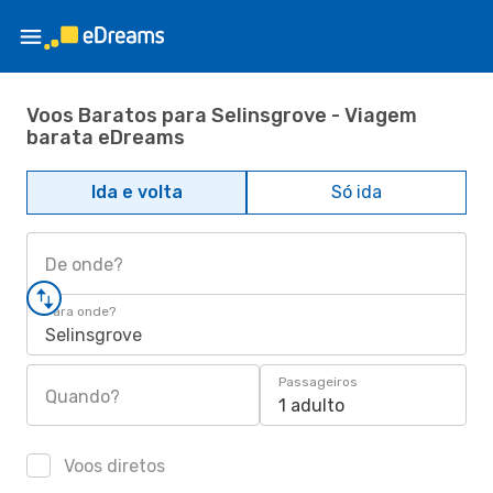
Voos Baratos para Selinsgrove - Viagem
barata eDreams
Ida e volta
Só ida
De onde?
Para onde?
Selinsgrove
Passageiros
Quando?
1 adulto
Voos diretos