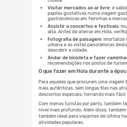
cidade.
Visitar mercados ao ar livre
: é sab
papilas gustativas numa viagem gast
gastronómicas em feirinhas e mercado
Assistir a concertos e festivais
: m
alta. Antes de aterrar em Hola, verif
Fotografia de paisagem
: imortaliz
urbana e as vistas panorâmicas desl
descobrir a cidade.
Andar de bicicleta e fazer caminh
recomendações nos postos de turismo 
O que fazer em Hola durante a époc
Para aqueles que procuram uma viagem tra
mais autênticas, sem longas filas nas at
descontos especiais, tornando mais fácil 
Com menos turistas por perto, também ter
nível mais profundo. Além disso, também 
também ideal para viajantes de última hor
atividades populares.