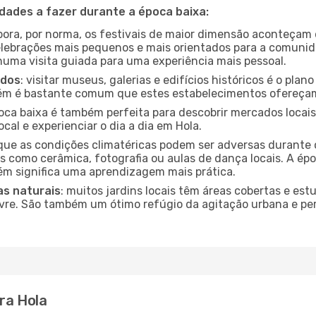
idades a fazer durante a época baixa:
bora, por norma, os festivais de maior dimensão aconteçam 
lebrações mais pequenos e mais orientados para a comuni
 numa visita guiada para uma experiência mais pessoal.
ados
: visitar museus, galerias e edifícios históricos é o pla
bém é bastante comum que estes estabelecimentos ofereçam
poca baixa é também perfeita para descobrir mercados locais
cal e experienciar o dia a dia em Hola.
que as condições climatéricas podem ser adversas durante 
s como cerâmica, fotografia ou aulas de dança locais. A épo
m significa uma aprendizagem mais prática.
as naturais
: muitos jardins locais têm áreas cobertas e est
ivre. São também um ótimo refúgio da agitação urbana e pe
ra Hola