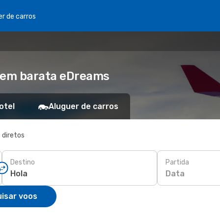
er de carros
agem barata eDreams
otel
Aluguer de carros
 diretos
Destino
Partida
Data
isar voos