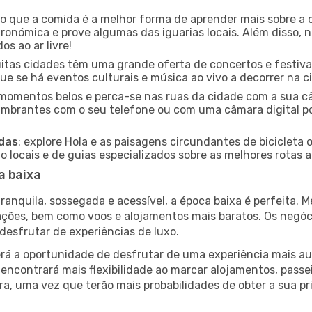
ido que a comida é a melhor forma de aprender mais sobre a 
ronómica e prove algumas das iguarias locais. Além disso,
s ao ar livre!
uitas cidades têm uma grande oferta de concertos e festiv
ique se há eventos culturais e música ao vivo a decorrer na c
e momentos belos e perca-se nas ruas da cidade com a sua câ
umbrantes com o seu telefone ou com uma câmara digital p
adas
: explore Hola e as paisagens circundantes de bicicleta 
locais e de guias especializados sobre as melhores rotas a 
a baixa
nquila, sossegada e acessível, a época baixa é perfeita. Me
rações, bem como voos e alojamentos mais baratos. Os negó
desfrutar de experiências de luxo.
á a oportunidade de desfrutar de uma experiência mais autê
encontrará mais flexibilidade ao marcar alojamentos, passei
a, uma vez que terão mais probabilidades de obter a sua pri