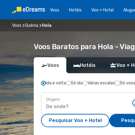
Voos
Hotéis
Voo + Hotel
Alugu
Voos
Quénia
Hola
Voos Baratos para Hola - Vi
Voos
Hotéis
Voo + H
Ida e volta
Só ida
Várias escalas
Só voos
Origem
Pesquisar Voo + Hotel
Pesqu