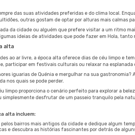
 sempre das suas atividades preferidas e do clima local. E
idões, outras gostam de optar por alturas mais calmas para
da da cidade ou alguém que prefere visitar a um ritmo mais
lgumas ideias de atividades que pode fazer em Hola, tanto 
a alta
es ao ar livre, a época alta oferece dias de céu limpo e tem
e, participar em festivais culturais ou relaxar na esplanada
res iguarias de Quénia e mergulhar na sua gastronomia? A
da nos quais se pode perder.
u limpo proporciona o cenário perfeito para explorar a bele
u simplesmente desfrutar de um passeio tranquilo pela nat
a alta incluem:
e pelos bairros mais antigos da cidade e dedique algum temp
icas e descubra as histórias fascinantes por detrás de algu