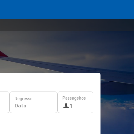
Passageiros
Regresso
Data
1