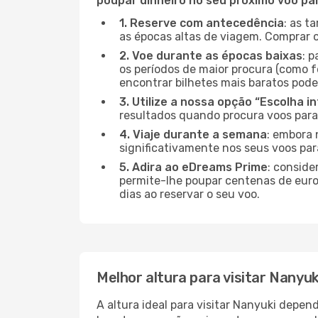
poupar dinheiro no seu próximo voo pa
1. Reserve com antecedência
: as t
as épocas altas de viagem. Comprar o
2. Voe durante as épocas baixas
: 
os períodos de maior procura (como f
encontrar bilhetes mais baratos pode
3. Utilize a nossa opção “Escolha i
resultados quando procura voos para
4. Viaje durante a semana
: embora 
significativamente nos seus voos par
5. Adira ao eDreams Prime
: conside
permite-lhe poupar centenas de euros
dias ao reservar o seu voo.
Melhor altura para visitar Nanyuk
A altura ideal para visitar Nanyuki depe