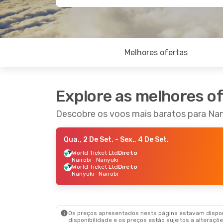
Melhores ofertas
Explore as melhores o
Descobre os voos mais baratos para Na
Qua., 2 De Set.
- Sex., 4 De Set.
World Ticket Ltd
Direto
Nairobi
- Nanyuki
World Ticket Ltd
Direto
Nanyuki
- Nairobi
Os preços apresentados nesta página estavam disponí
disponibilidade e os preços estão sujeitos a alteraçõe