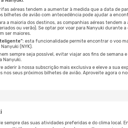
ra Nanyuki
:
arifas aéreas tendem a aumentar à medida que a data de pa
s bilhetes de avião com antecedência pode ajudar a encont
para a maioria dos destinos, as companhias aéreas tendem a
eriados ou verão). Se optar por voar para Nanyuki durante a
m ser maiores.
nteligente”
: esta funcionalidade permite encontrar o voo ma
 Nanyuki (NYK).
nem sempre seja possível, evitar viajar aos fins de semana 
a Nanyuki.
re aderir à nossa subscrição mais exclusiva e eleve a sua e
 nos seus próximos bilhetes de avião. Aproveite agora o no
i
nde sempre das suas atividades preferidas e do clima local