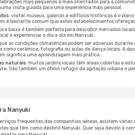
lebrações mais pequenos e mais orientados para a comuni
 numa visita guiada para uma experiência mais pessoal.
ados
: visitar museus, galerias e edifícios históricos é o pla
bém é bastante comum que estes estabelecimentos ofereçam
poca baixa é também perfeita para descobrir mercados locais
cal e experienciar o dia a dia em Nanyuki.
que as condições climatéricas podem ser adversas durante 
s como cerâmica, fotografia ou aulas de dança locais. A épo
m significa uma aprendizagem mais prática.
as naturais
: muitos jardins locais têm áreas cobertas e est
ivre. São também um ótimo refúgio da agitação urbana e pe
ara Nanyuki
serviços frequentes das companhias aéreas, existem várias
antes que têm como destino Nanyuki. Quer seja devido à conv
diretos para Nanyuki.