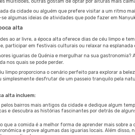
multidões, outras gostam de optar por alturas mais calmas 
da da cidade ou alguém que prefere visitar a um ritmo mai
-se algumas ideias de atividades que pode fazer em Nanyuki
poca alta
es ao ar livre, a época alta oferece dias de céu limpo e tem
e, participar em festivais culturais ou relaxar na esplanada
res iguarias de Quénia e mergulhar na sua gastronomia? A
da nos quais se pode perder.
u limpo proporciona o cenário perfeito para explorar a bele
u simplesmente desfrutar de um passeio tranquilo pela nat
a alta incluem:
e pelos bairros mais antigos da cidade e dedique algum temp
icas e descubra as histórias fascinantes por detrás de algu
ido que a comida é a melhor forma de aprender mais sobre a 
ronómica e prove algumas das iguarias locais. Além disso,