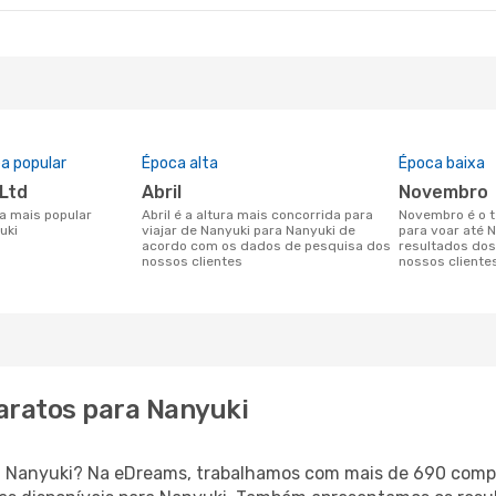
a popular
Época alta
Época baixa
 Ltd
abril
novembro
abril é a altura mais concorrida para
novembro é o tempo menos concorrido
uki
viajar de Nanyuki para Nanyuki de
para voar até 
acordo com os dados de pesquisa dos
resultados do
nossos clientes
nossos cliente
aratos para Nanyuki
ara Nanyuki? Na eDreams, trabalhamos com mais de 690 com