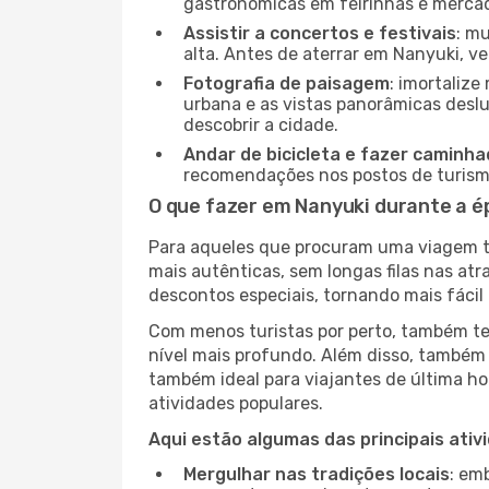
gastronómicas em feirinhas e mercado
Assistir a concertos e festivais
: m
alta. Antes de aterrar em Nanyuki, ve
Fotografia de paisagem
: imortaliz
urbana e as vistas panorâmicas desl
descobrir a cidade.
Andar de bicicleta e fazer caminh
recomendações nos postos de turismo 
O que fazer em Nanyuki durante a é
Para aqueles que procuram uma viagem tra
mais autênticas, sem longas filas nas at
descontos especiais, tornando mais fácil 
Com menos turistas por perto, também ter
nível mais profundo. Além disso, também 
também ideal para viajantes de última hor
atividades populares.
Aqui estão algumas das principais ativ
Mergulhar nas tradições locais
: em