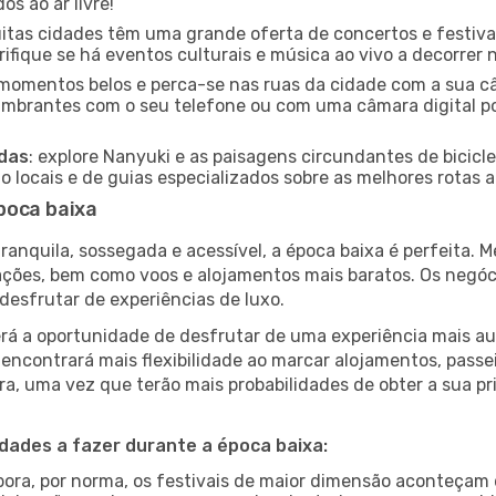
s ao ar livre!
uitas cidades têm uma grande oferta de concertos e festiv
rifique se há eventos culturais e música ao vivo a decorrer 
e momentos belos e perca-se nas ruas da cidade com a sua câ
umbrantes com o seu telefone ou com uma câmara digital p
adas
: explore Nanyuki e as paisagens circundantes de bicicl
locais e de guias especializados sobre as melhores rotas a 
poca baixa
nquila, sossegada e acessível, a época baixa é perfeita. Me
rações, bem como voos e alojamentos mais baratos. Os negó
desfrutar de experiências de luxo.
á a oportunidade de desfrutar de uma experiência mais autê
encontrará mais flexibilidade ao marcar alojamentos, passei
a, uma vez que terão mais probabilidades de obter a sua pri
idades a fazer durante a época baixa:
bora, por norma, os festivais de maior dimensão aconteçam 