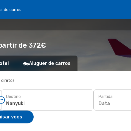
er de carros
partir de 372€
otel
Aluguer de carros
 diretos
Destino
Partida
Data
isar voos