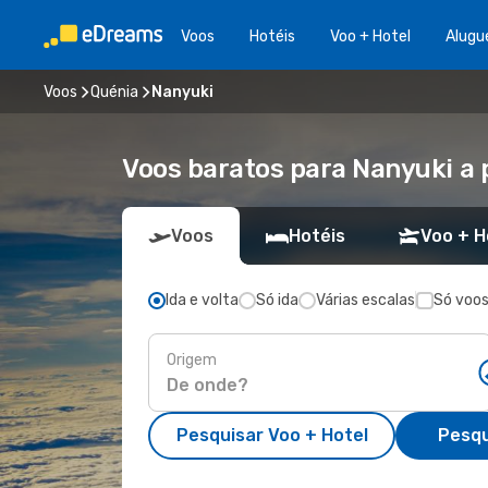
Voos
Hotéis
Voo + Hotel
Alugu
Voos
Quénia
Nanyuki
Voos baratos para Nanyuki a 
Voos
Hotéis
Voo + H
Ida e volta
Só ida
Várias escalas
Só voos
Origem
Pesquisar Voo + Hotel
Pesqu