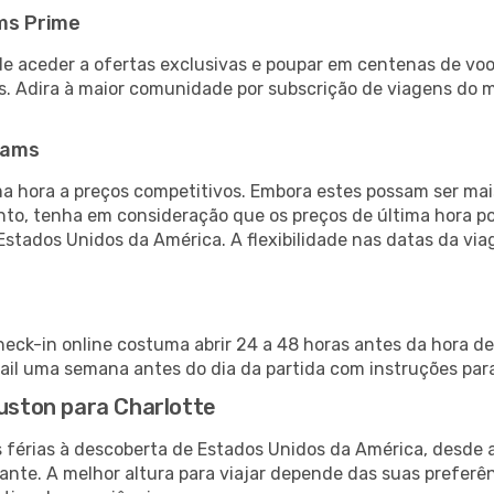
ms Prime
de aceder a ofertas exclusivas e poupar em centenas de voo
s. Adira à maior comunidade por subscrição de viagens do
eams
 hora a preços competitivos. Embora estes possam ser mais
nto, tenha em consideração que os preços de última hora p
Estados Unidos da América. A flexibilidade nas datas da v
heck-in online costuma abrir 24 a 48 horas antes da hora de
il uma semana antes do dia da partida com instruções para
ouston para Charlotte
s férias à descoberta de Estados Unidos da América, desde 
ante. A melhor altura para viajar depende das suas preferê