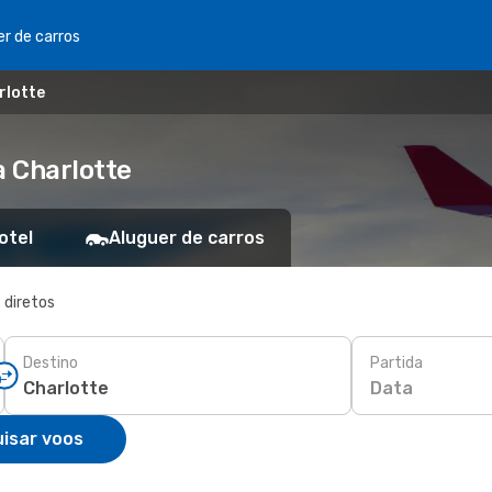
er de carros
rlotte
 Charlotte
otel
Aluguer de carros
 diretos
Destino
Partida
Data
isar voos