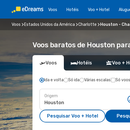
Voos
Hotéis
Voo + Hotel
Alugu
Voos
Estados Unidos da América
Charlotte
Houston - Cha
Voos baratos de Houston para
Voos
Hotéis
Voo + H
Ida e volta
Só ida
Várias escalas
Só voos
Origem
Pesquisar Voo + Hotel
Pesqu