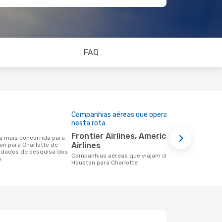
FAQ
Companhias aéreas que operam
Preço médi
nesta rota
162 €
Frontier Airlines, American
Um voo de Houston para Charlotte na
Airlines
on para Charlotte de
eDreams cus
 dados de pesquisa dos
base nos da
Companhias aéreas que viajam de
s
6 meses
Houston para Charlotte