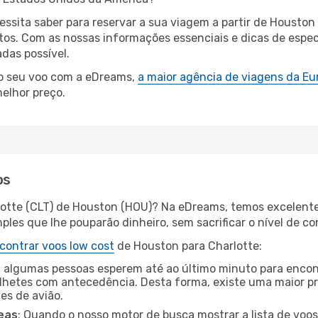
cessita saber para reservar a sua viagem a partir de Hous
s. Com as nossas informações essenciais e dicas de especi
das possível.
 o seu voo com a eDreams,
a maior agência de viagens da Eu
elhor preço.
os
lotte (CLT) de Houston (HOU)? Na eDreams, temos excelentes
les que lhe pouparão dinheiro, sem sacrificar o nível de co
contrar voos low cost
de Houston para Charlotte:
 algumas pessoas esperem até ao último minuto para encont
hetes com antecedência. Desta forma, existe uma maior pr
tes de avião.
eas
: Quando o nosso motor de busca mostrar a lista de voos 