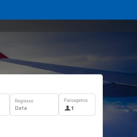
Passageiros
Regresso
Data
1