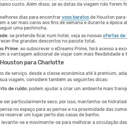
baixo custo. Além disso, se as datas da viagem não forem fi
 melhores dias para encontrar
voos baratos
de Houston para 
dem a ser mais caros aos fins de semana e durante a época al
nseguir uma pechincha.
dade
: se pretende ficar num hotel, veja as nossas
ofertas de
recer-lhe grandes descontos no pacote total.
ms Prime
: ao subscrever o eDreams Prime, terá acesso a exc
m a vantagem adicional de viajar com mais flexibilidade e 
Houston para Charlotte
os de serviço, desde a classe económica até à premium, ad
 sua viagem, considere também as seguintes dicas:
to de ruído
: podem ajudar a criar um ambiente mais tranqu
de ser particularmente seco, por isso, mantenha-se hidratad
 pense no espaço para as pernas e na proximidade das comod
ia reservar um lugar perto das casas de banho.
: levante-se e movimente-se para melhorar a circulação das