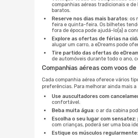
companhias aéreas tradicionais e de 
baratos.
Reserve nos dias mais baratos
: os
feira e quinta-feira. Os bilhetes ten
fora de época pode ajudá-lo(a) a co
Explore as ofertas de férias na ci
alugar um carro, a eDreams pode ofe
Tire partido das ofertas do eDrea
de automóveis durante todo o ano, co
Companhias aéreas com voos de 
Cada companhia aérea oferece vários tip
preferências. Para melhorar ainda mais a
Use auscultadores com cancelamen
confortável.
Beba muita água
: o ar da cabina po
Escolha o seu lugar com sensatez
:
com crianças, poderá ser uma boa ide
Estique os músculos regularmente