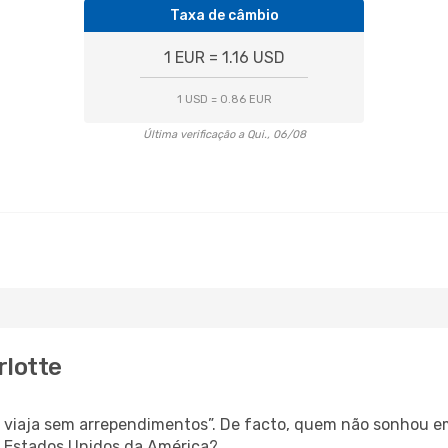
Taxa de câmbio
1 EUR = 1.16 USD
1 USD = 0.86 EUR
Última verificação a Qui., 06/08
rlotte
s, viaja sem arrependimentos”. De facto, quem não sonhou e
é Estados Unidos da América?