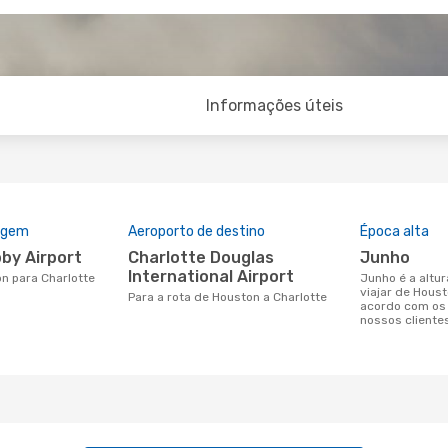
Informações úteis
rigem
Aeroporto de destino
Época alta
obby Airport
Charlotte Douglas
junho
International Airport
on para Charlotte
junho é a altura mais concorrida para
viajar de Houst
Para a rota de Houston a Charlotte
acordo com os
nossos cliente