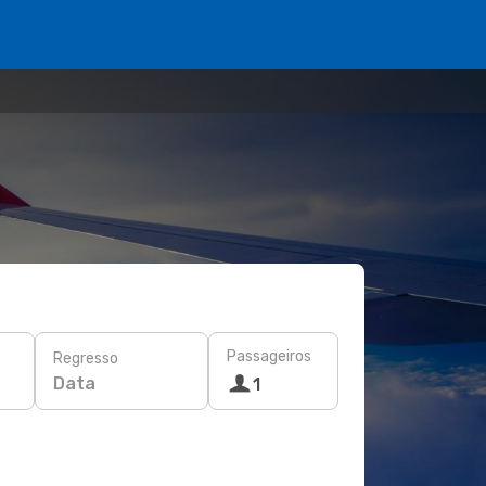
Passageiros
Regresso
Data
1