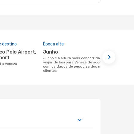
e destino
Época alta
Companhia
nesta rota
junho
Wizz Air
port
junho é a altura mais concorrida para
viajar de Iasi para Veneza de acordo
Companhias aéreas que viajam de Iasi
si a Veneza
com os dados de pesquisa dos nossos
para Veneza
clientes