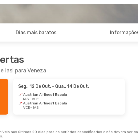
Dias mais baratos
Informações
fertas
e Iasi para Veneza
Seg., 12 De Out.
- Qua., 14 De Out.
Austrian Airlines
1 Escala
IAS
- VCE
Austrian Airlines
1 Escala
VCE
- IAS
veis nos últimos 20 dias para os períodos especificados e não devem ser con
s.