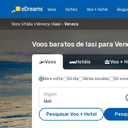
Voos
Hotéis
Voo + Hotel
Alugu
Voos
Itália
Veneza
Iasi - Veneza
Voos baratos de Iasi para Ven
Voos
Hotéis
Voo + H
Ida e volta
Só ida
Várias escalas
Só voos
Origem
Pesquisar Voo + Hotel
Pesqu