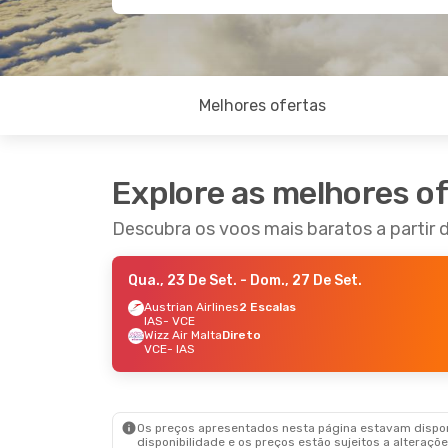
Melhores ofertas
Explore as melhores o
Descubra os voos mais baratos a partir d
Qua., 23 De Set.
- Dom., 27 De Set.
Austrian Airlines
2 Escalas
IAS
- VCE
Wizz Air Malta
Direto
VCE
- IAS
Os preços apresentados nesta página estavam disponí
disponibilidade e os preços estão sujeitos a alteraçõe