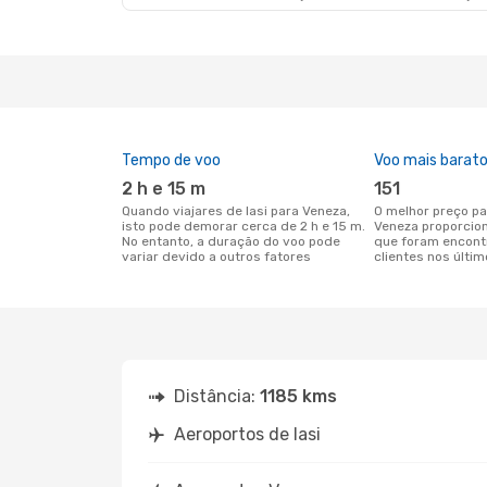
Tempo de voo
Voo mais barat
2 h e 15 m
151
Quando viajares de Iasi para Veneza,
O melhor preço para voos de Iasi para
isto pode demorar cerca de 2 h e 15 m.
Veneza proporcio
No entanto, a duração do voo pode
que foram encont
variar devido a outros fatores
clientes nos últim
Distância:
1185 kms
Aeroportos de Iasi