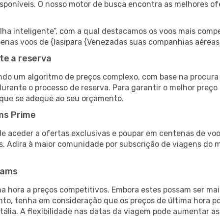
isponíveis. O nosso motor de busca encontra as melhores o
 inteligente”, com a qual destacamos os voos mais compet
 apenas voos de {Iasipara {Venezadas suas companhias aéreas
te a reserva
do um algoritmo de preços complexo, com base na procura e
urante o processo de reserva. Para garantir o melhor preço
 que se adeque ao seu orçamento.
ms Prime
de aceder a ofertas exclusivas e poupar em centenas de voo
s. Adira à maior comunidade por subscrição de viagens do
eams
 hora a preços competitivos. Embora estes possam ser mais
nto, tenha em consideração que os preços de última hora p
Itália. A flexibilidade nas datas da viagem pode aumentar a