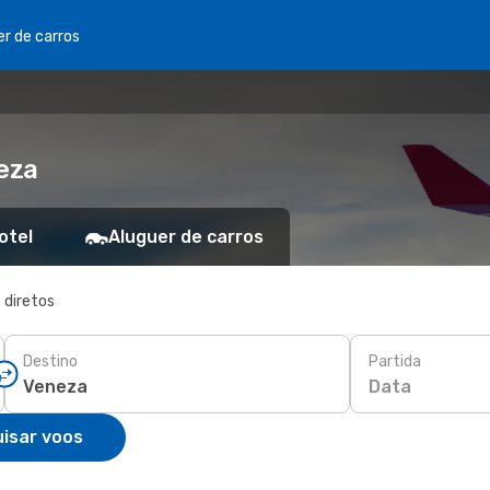
er de carros
eza
otel
Aluguer de carros
 diretos
Destino
Partida
Data
isar voos