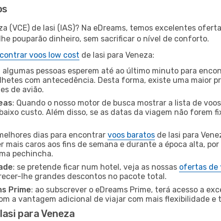
os
za (VCE) de Iasi (IAS)? Na eDreams, temos excelentes oferta
he pouparão dinheiro, sem sacrificar o nível de conforto.
contrar voos low cost
de Iasi para Veneza:
 algumas pessoas esperem até ao último minuto para encont
hetes com antecedência. Desta forma, existe uma maior pr
tes de avião.
eas
: Quando o nosso motor de busca mostrar a lista de voos 
baixo custo. Além disso, se as datas da viagem não forem fi
 melhores dias para encontrar
voos baratos
de Iasi para Vene
r mais caros aos fins de semana e durante a época alta, por
uma pechincha.
dade
: se pretende ficar num hotel, veja as nossas
ofertas de
recer-lhe grandes descontos no pacote total.
ms Prime
: ao subscrever o eDreams Prime, terá acesso a exc
m a vantagem adicional de viajar com mais flexibilidade e 
Iasi para Veneza