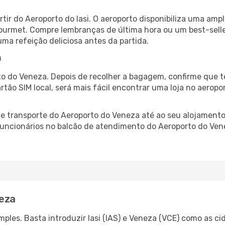
tir do Aeroporto do Iasi. O aeroporto disponibiliza uma a
gourmet. Compre lembranças de última hora ou um best-seller
uma refeição deliciosa antes da partida.
a
o do Veneza. Depois de recolher a bagagem, confirme que t
artão SIM local, será mais fácil encontrar uma loja no aero
 transporte do Aeroporto do Veneza até ao seu alojamento,
 funcionários no balcão de atendimento do Aeroporto do V
neza
les. Basta introduzir Iasi (IAS) e Veneza (VCE) como as cid