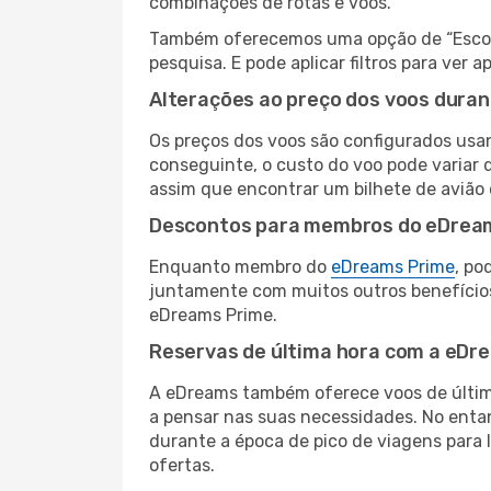
combinações de rotas e voos.
Também oferecemos uma opção de “Escolha
pesquisa. E pode aplicar filtros para ve
Alterações ao preço dos voos duran
Os preços dos voos são configurados usan
conseguinte, o custo do voo pode variar d
assim que encontrar um bilhete de avião
Descontos para membros do eDrea
Enquanto membro do
eDreams Prime
, po
juntamente com muitos outros benefício
eDreams Prime.
Reservas de última hora com a eDr
A eDreams também oferece voos de última
a pensar nas suas necessidades. No enta
durante a época de pico de viagens para 
ofertas.