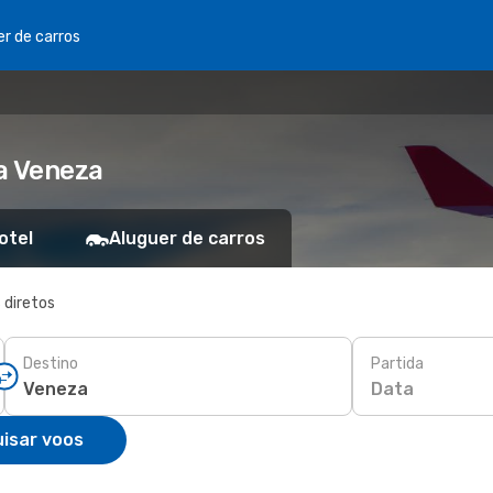
er de carros
a Veneza
otel
Aluguer de carros
 diretos
Destino
Partida
Data
isar voos