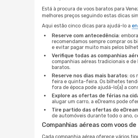
Está à procura de voos baratos para Vene
melhores preços seguindo estas dicas simp
Aqui estão cinco dicas para ajudá-lo a
en
Reserve com antecedência
: embora
recomendamos sempre comprar os bil
e evitar pagar muito mais pelos bilhe
Verifique todas as companhias aér
companhias aéreas tradicionais e de 
baratos.
Reserve nos dias mais baratos
: os
feira e quinta-feira. Os bilhetes ten
fora de época pode ajudá-lo(a) a co
Explore as ofertas de férias na ci
alugar um carro, a eDreams pode ofe
Tire partido das ofertas do eDrea
de automóveis durante todo o ano, co
Companhias aéreas com voos de 
Cada companhia aérea oferece vários tip