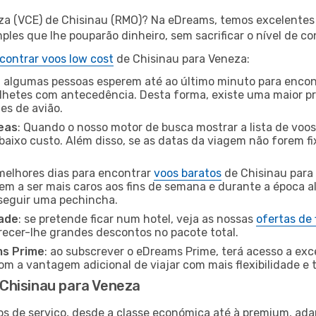
za (VCE) de Chisinau (RMO)? Na eDreams, temos excelentes 
les que lhe pouparão dinheiro, sem sacrificar o nível de co
contrar voos low cost
de Chisinau para Veneza:
 algumas pessoas esperem até ao último minuto para encont
hetes com antecedência. Desta forma, existe uma maior pr
tes de avião.
eas
: Quando o nosso motor de busca mostrar a lista de voos 
baixo custo. Além disso, se as datas da viagem não forem fi
 melhores dias para encontrar
voos baratos
de Chisinau para
dem a ser mais caros aos fins de semana e durante a época al
nseguir uma pechincha.
dade
: se pretende ficar num hotel, veja as nossas
ofertas de
recer-lhe grandes descontos no pacote total.
ms Prime
: ao subscrever o eDreams Prime, terá acesso a exc
m a vantagem adicional de viajar com mais flexibilidade e 
Chisinau para Veneza
os de serviço, desde a classe económica até à premium, ad