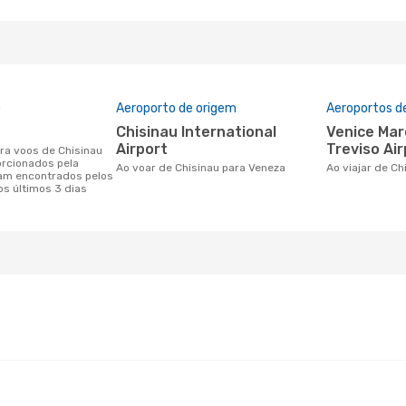
o
Aeroporto de origem
Aeroportos d
Chisinau International
Venice Marco Polo Airport,
Airport
Treviso Air
orcionados pela
Ao voar de Chisinau para Veneza
Ao viajar de C
am encontrados pelos
os últimos 3 dias