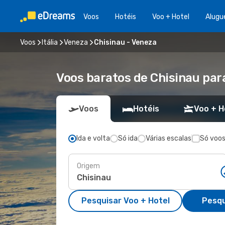
Voos
Hotéis
Voo + Hotel
Alugu
Voos
Itália
Veneza
Chisinau - Veneza
Voos baratos de Chisinau par
Voos
Hotéis
Voo + H
Ida e volta
Só ida
Várias escalas
Só voos
Origem
Pesquisar Voo + Hotel
Pesqu