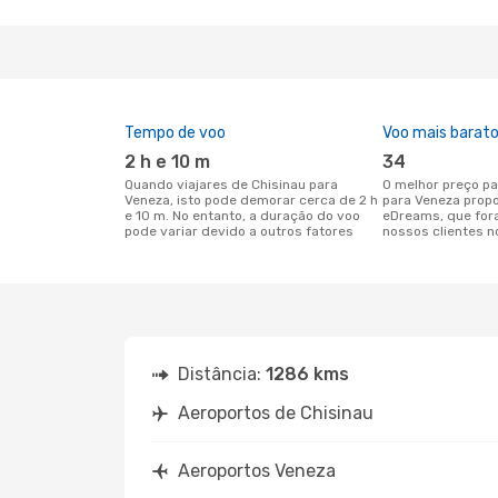
Tempo de voo
Voo mais barat
2 h e 10 m
34
Quando viajares de Chisinau para
O melhor preço para voos de Chisinau
Veneza, isto pode demorar cerca de 2 h
para Veneza prop
e 10 m. No entanto, a duração do voo
eDreams, que for
pode variar devido a outros fatores
nossos clientes n
Distância:
1286 kms
Aeroportos de Chisinau
Aeroportos Veneza