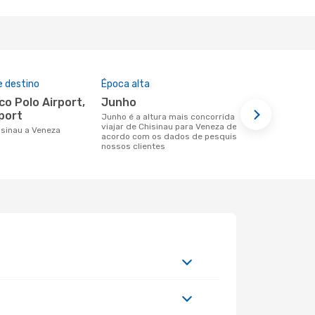
e destino
Época alta
Companhia
nesta rota
junho
Wizz Air
port
junho é a altura mais concorrida para
viajar de Chisinau para Veneza de
Companhias aéreas que viajam de
hisinau a Veneza
acordo com os dados de pesquisa dos
Chisinau pa
nossos clientes