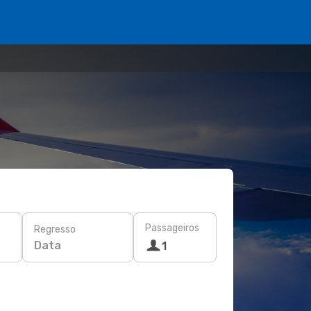
Passageiros
Regresso
Data
1