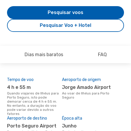
Pesquisar voos
Pesquisar Voo + Hotel
Dias mais baratos
FAQ
Tempo de voo
Aeroporto de origem
Pre
de 
4 h e 55 m
Jorge Amado Airport
51
Quando viajares de Ilhéus para
Ao voar de Ilhéus para Porto
Porto Seguro, isto pode
Seguro
Um voo de Ilhéus para Porto
demorar cerca de 4 h e 55 m.
Seg
No entanto, a duração do voo
de 
pode variar devido a outros
dos
fatores
Aeroporto de destino
Época alta
Porto Seguro Airport
junho