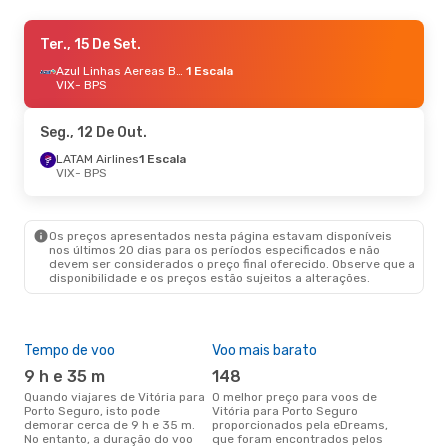
Sáb., 29 De Ago.
Ter., 15 De Set.
- Ter., 1 De Set.
Azul Linhas Aereas Brasileiras
Azul Linhas Aereas Brasileiras
1 Escala
1 Escala
VIX
VIX
- BPS
- BPS
Azul Linhas Aereas Brasileiras
1 Escala
BPS
- VIX
Seg., 12 De Out.
Qui., 15 De Out.
LATAM Airlines
1 Escala
- Seg., 19 De Out.
VIX
- BPS
LATAM Airlines
1 Escala
VIX
- BPS
LATAM Airlines
1 Escala
BPS
- VIX
Os preços apresentados nesta página estavam disponíveis
nos últimos 20 dias para os períodos especificados e não
devem ser considerados o preço final oferecido. Observe que a
disponibilidade e os preços estão sujeitos a alterações.
Tempo de voo
Voo mais barato
Épo
9 h e 35 m
148
j
Quando viajares de Vitória para
O melhor preço para voos de
junho é a altura mais
Porto Seguro, isto pode
Vitória para Porto Seguro
conc
demorar cerca de 9 h e 35 m.
proporcionados pela eDreams,
par
No entanto, a duração do voo
que foram encontrados pelos
com