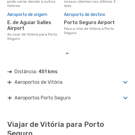
pode variar devido a outros
nossos clientes nos últimos 3
nos
fatores
dias
A m
res
Aeroporto de origem
Aeroporto de destino
m
E. de Aguiar Salles
Porto Seguro Airport
fevereiro é uma das melhores
Airport
Para a rota de Vitória a Porto
altu
Seguro
Ao voar de Vitória para Porto
Seg
Seguro
de 
dos
Distância:
451 kms
Aeroportos de Vitória
Aeroportos Porto Seguro
Viajar de Vitória para Porto
Seguro