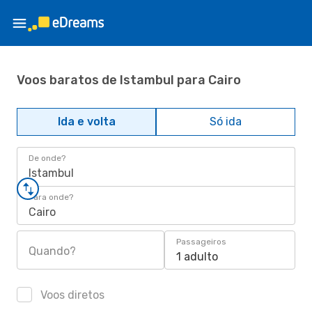
Voos baratos de Istambul para Cairo
Ida e volta
Só ida
De onde?
Istambul
Para onde?
Cairo
Passageiros
Quando?
1 adulto
Voos diretos