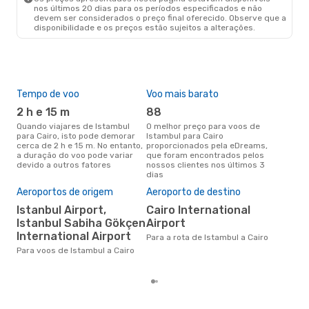
nos últimos 20 dias para os períodos especificados e não
devem ser considerados o preço final oferecido. Observe que a
disponibilidade e os preços estão sujeitos a alterações.
Tempo de voo
Voo mais barato
Épo
2 h e 15 m
88
j
Quando viajares de Istambul
O melhor preço para voos de
junho é a altura mais
para Cairo, isto pode demorar
Istambul para Cairo
conc
cerca de 2 h e 15 m. No entanto,
proporcionados pela eDreams,
Ista
a duração do voo pode variar
que foram encontrados pelos
com
devido a outros fatores
nossos clientes nos últimos 3
nos
dias
Pre
de 
Aeroportos de origem
Aeroporto de destino
16
Istanbul Airport,
Cairo International
Um voo de Istambul para Cairo
Istanbul Sabiha Gökçen
Airport
na 
International Airport
Para a rota de Istambul a Cairo
€, 
pre
Para voos de Istambul a Cairo