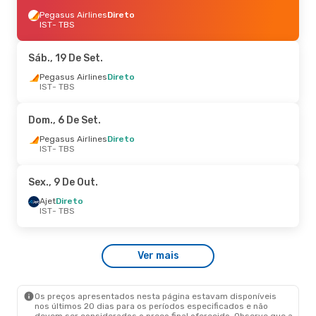
Pegasus Airlines
Direto
IST
- TBS
Sáb., 19 De Set.
Pegasus Airlines
Direto
IST
- TBS
Dom., 6 De Set.
Pegasus Airlines
Direto
IST
- TBS
Sex., 9 De Out.
Ajet
Direto
IST
- TBS
Ver mais
Os preços apresentados nesta página estavam disponíveis
nos últimos 20 dias para os períodos especificados e não
devem ser considerados o preço final oferecido. Observe que a