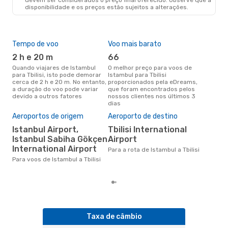
disponibilidade e os preços estão sujeitos a alterações.
Tempo de voo
Voo mais barato
Épo
2 h e 20 m
66
ab
Quando viajares de Istambul
O melhor preço para voos de
abril é a altura mais concorrida
para Tbilisi, isto pode demorar
Istambul para Tbilisi
para
cerca de 2 h e 20 m. No entanto,
proporcionados pela eDreams,
Tbil
a duração do voo pode variar
que foram encontrados pelos
de 
devido a outros fatores
nossos clientes nos últimos 3
clie
dias
Pre
de 
Aeroportos de origem
Aeroporto de destino
8
Istanbul Airport,
Tbilisi International
Um voo de Istambul para Tbilisi
Istanbul Sabiha Gökçen
Airport
na 
International Airport
Para a rota de Istambul a Tbilisi
€, 
pre
Para voos de Istambul a Tbilisi
Taxa de câmbio