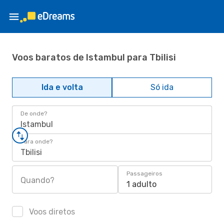
Voos baratos de Istambul para Tbilisi
Ida e volta
Só ida
De onde?
Istambul
Para onde?
Tbilisi
Passageiros
Quando?
1 adulto
Voos diretos