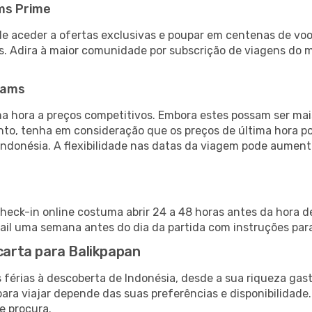
ms Prime
de aceder a ofertas exclusivas e poupar em centenas de voo
s. Adira à maior comunidade por subscrição de viagens do
eams
 hora a preços competitivos. Embora estes possam ser mais
nto, tenha em consideração que os preços de última hora p
Indonésia. A flexibilidade nas datas da viagem pode aument
check-in online costuma abrir 24 a 48 horas antes da hora d
il uma semana antes do dia da partida com instruções para
acarta para Balikpapan
 férias à descoberta de Indonésia, desde a sua riqueza gast
ara viajar depende das suas preferências e disponibilidade
e procura.