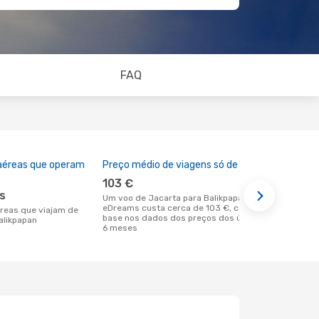
FAQ
aéreas que operam
Preço médio de viagens só de ida
A melhor al
103 €
agosto
es
Um voo de Jacarta para Balikpapan na
agosto é uma das melhores alturas
eDreams custa cerca de 103 €, com
para voar pa
base nos dados dos preços dos últimos
em Jacarta 
alikpapan
6 meses
reais dos no