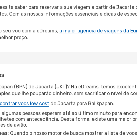
cessita saber para reservar a sua viagem a partir de Jaca
s. Com as nossas informações essenciais e dicas de especi
 o seu voo com a eDreams,
a maior agência de viagens da Eu
elhor preço.
os
kpapan (BPN) de Jacarta (JKT)? Na eDreams, temos excelente
les que lhe pouparão dinheiro, sem sacrificar o nível de co
contrar voos low cost
de Jacarta para Balikpapan:
 algumas pessoas esperem até ao último minuto para encont
hetes com antecedência. Desta forma, existe uma maior pr
tes de avião.
eas
: Quando o nosso motor de busca mostrar a lista de voos 