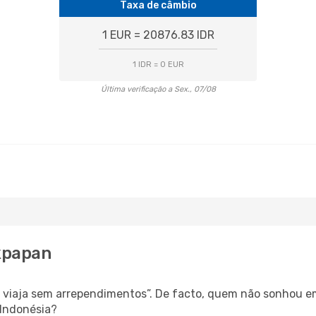
Taxa de câmbio
1 EUR = 20876.83 IDR
1 IDR = 0 EUR
Última verificação a Sex., 07/08
ikpapan
s, viaja sem arrependimentos”. De facto, quem não sonhou e
 Indonésia?