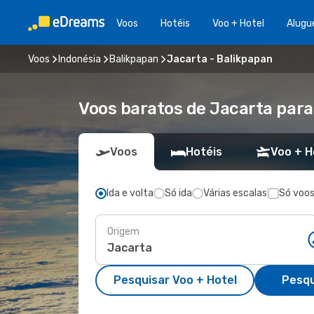
Voos
Hotéis
Voo + Hotel
Alugu
Voos
Indonésia
Balikpapan
Jacarta - Balikpapan
Voos baratos de Jacarta para
Voos
Hotéis
Voo + H
Ida e volta
Só ida
Várias escalas
Só voos
Origem
Pesquisar Voo + Hotel
Pesqu