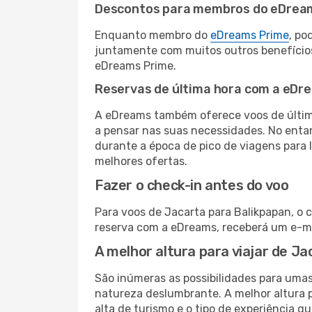
Descontos para membros do eDrea
Enquanto membro do
eDreams Prime
, po
juntamente com muitos outros benefício
eDreams Prime.
Reservas de última hora com a eDr
A eDreams também oferece voos de última
a pensar nas suas necessidades. No enta
durante a época de pico de viagens para 
melhores ofertas.
Fazer o check-in antes do voo
Para voos de Jacarta para Balikpapan, o 
reserva com a eDreams, receberá um e-ma
A melhor altura para viajar de J
São inúmeras as possibilidades para umas
natureza deslumbrante. A melhor altura p
alta de turismo e o tipo de experiência qu