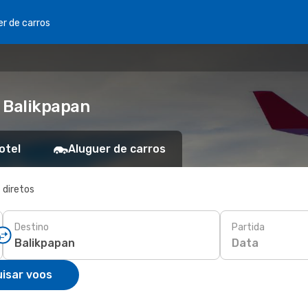
er de carros
 Balikpapan
otel
Aluguer de carros
 diretos
Destino
Partida
Data
isar voos