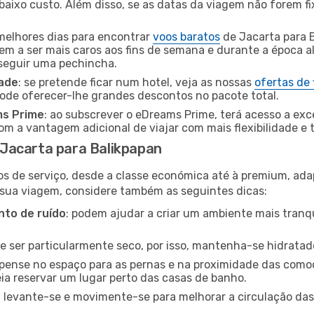
baixo custo. Além disso, se as datas da viagem não forem fi
 melhores dias para encontrar
voos baratos
de Jacarta para 
dem a ser mais caros aos fins de semana e durante a época al
nseguir uma pechincha.
dade
: se pretende ficar num hotel, veja as nossas
ofertas de
pode oferecer-lhe grandes descontos no pacote total.
ms Prime
: ao subscrever o eDreams Prime, terá acesso a exc
m a vantagem adicional de viajar com mais flexibilidade e 
Jacarta para Balikpapan
os de serviço, desde a classe económica até à premium, ad
 sua viagem, considere também as seguintes dicas:
to de ruído
: podem ajudar a criar um ambiente mais tranqu
de ser particularmente seco, por isso, mantenha-se hidratad
 pense no espaço para as pernas e na proximidade das comod
ia reservar um lugar perto das casas de banho.
: levante-se e movimente-se para melhorar a circulação das