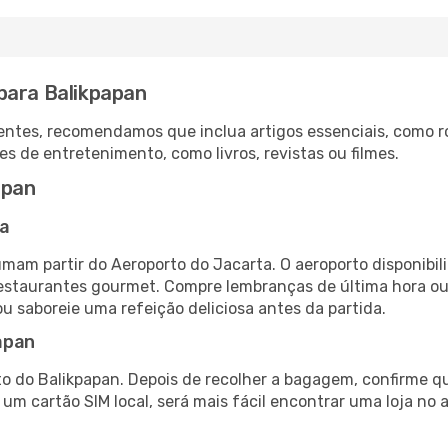
para Balikpapan
ntes, recomendamos que inclua artigos essenciais, como r
es de entretenimento, como livros, revistas ou filmes.
apan
ta
umam partir do Aeroporto do Jacarta. O aeroporto disponib
 restaurantes gourmet. Compre lembranças de última hora ou 
ou saboreie uma refeição deliciosa antes da partida.
apan
o do Balikpapan. Depois de recolher a bagagem, confirme qu
e um cartão SIM local, será mais fácil encontrar uma loja n