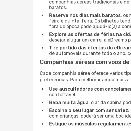
companhias aéreas tradicionais e de 
baratos.
Reserve nos dias mais baratos
: os
feira e quinta-feira. Os bilhetes ten
fora de época pode ajudá-lo(a) a co
Explore as ofertas de férias na ci
desejar alugar um carro, a eDreams 
Tire partido das ofertas do eDrea
de automóveis durante todo o ano, co
Companhias aéreas com voos de 
Cada companhia aérea oferece vários tip
preferências. Para melhorar ainda mais a
Use auscultadores com cancelamen
confortável.
Beba muita água
: o ar da cabina po
Escolha o seu lugar com sensatez
:
com crianças, poderá ser uma boa ide
Estique os músculos regularmente