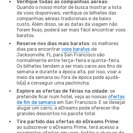
Verifique todas as companhias aéreas
:
Quando o nosso motor de busca mostrar a lista
de voos disponíveis, verifique os bilhetes das
companhias aéreas tradicionais e de baixo
custo. Além disso, se as datas da viagem não
forem fixas, poderá ser mais fácil encontrar voos
baratos.
Reserve nos dias mais baratos
: os melhores
dias para encontrar
voos baratos
de
Jacksonville, FL para San Francisco são
normalmente entre terça-feira e quinta-feira.
Os bilhetes tendem a ser mais caros aos fins de
semana e durante a época alta, por isso, voar a
meio da semana ou fora de época pode ajudá-
lo(a) a conseguir uma pechincha.
Explore as ofertas de férias na cidade
: se
pretende ficar num hotel, veja as nossas
ofertas
de fim de semana
em San Francisco. E se desejar
alugar um carro, a eDreams pode oferecer-lhe
grandes descontos no pacote total.
Tire partido das ofertas do eDreams Prime
:
ao subscrever o eDreams Prime, terá acesso a
excelentes ofertas em voos, hotéis e aluguer de