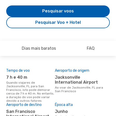
Pesquisar voos
Pesquisar Voo + Hotel
Dias mais baratos
FAQ
Tempo de voo
Aeroporto de origem
Pre
de 
7 h e 40 m
Jacksonville
34
International Airport
Quando viajares de
Jacksonville, FL para San
Um voo de Jacksonville, FL para
Ao voar de Jacksonville, FL para
Francisco, isto pode demorar
San
San Francisco
cerca de 7 h e 40 m. No entanto,
cus
a duração do voo pode variar
nos
devido a outros fatores
últ
Aeroporto de destino
Época alta
San Francisco
junho