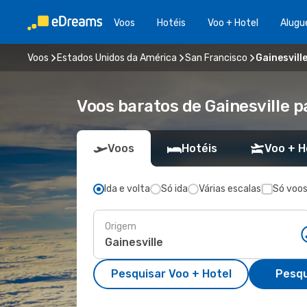
Voos
Hotéis
Voo + Hotel
Alugu
Voos
Estados Unidos da América
San Francisco
Gainesvill
Voos baratos de Gainesville p
Voos
Hotéis
Voo + H
Ida e volta
Só ida
Várias escalas
Só voos
Origem
Pesquisar Voo + Hotel
Pesqu