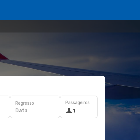
Passageiros
Regresso
Data
1