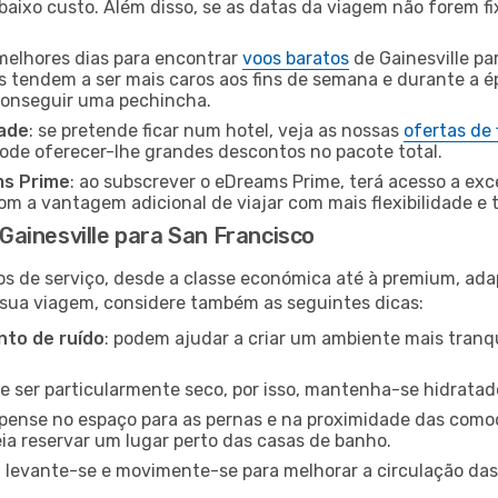
baixo custo. Além disso, se as datas da viagem não forem fi
 melhores dias para encontrar
voos baratos
de Gainesville p
es tendem a ser mais caros aos fins de semana e durante a é
 conseguir uma pechincha.
dade
: se pretende ficar num hotel, veja as nossas
ofertas de
pode oferecer-lhe grandes descontos no pacote total.
ms Prime
: ao subscrever o eDreams Prime, terá acesso a exc
m a vantagem adicional de viajar com mais flexibilidade e 
ainesville para San Francisco
os de serviço, desde a classe económica até à premium, ad
 sua viagem, considere também as seguintes dicas:
to de ruído
: podem ajudar a criar um ambiente mais tranqu
de ser particularmente seco, por isso, mantenha-se hidratad
 pense no espaço para as pernas e na proximidade das comod
ia reservar um lugar perto das casas de banho.
: levante-se e movimente-se para melhorar a circulação das