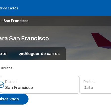
er de carros
e - San Francisco
ara San Francisco
otel
Aluguer de carros
 diretos
Destino
Partida
Data
isar voos