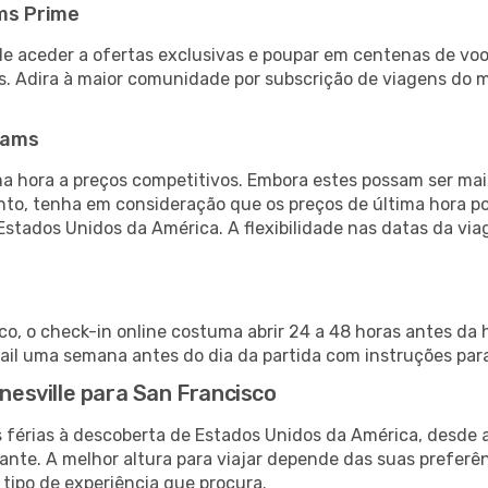
ms Prime
de aceder a ofertas exclusivas e poupar em centenas de voo
s. Adira à maior comunidade por subscrição de viagens do
eams
 hora a preços competitivos. Embora estes possam ser mais
nto, tenha em consideração que os preços de última hora p
Estados Unidos da América. A flexibilidade nas datas da v
co, o check-in online costuma abrir 24 a 48 horas antes da 
il uma semana antes do dia da partida com instruções para
inesville para San Francisco
s férias à descoberta de Estados Unidos da América, desde 
ante. A melhor altura para viajar depende das suas preferê
 tipo de experiência que procura.