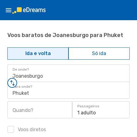
Voos baratos de Joanesburgo para Phuket
Ida e volta
Só ida
De onde?
Joanesburgo
Para onde?
Phuket
Passageiros
Quando?
1 adulto
Voos diretos