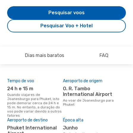
Pesquisar voos
Pesquisar Voo + Hotel
Dias mais baratos
FAQ
Tempo de voo
Aeroporto de origem
Pre
de 
24 h e 15 m
O. R. Tambo
6
International Airport
Quando viajares de
Joanesburgo para Phuket, isto
Um voo de Joanesburgo para
Ao voar de Joanesburgo para
pode demorar cerca de 24 h e
Phu
Phuket
15 m. No entanto, a duração do
de 
voo pode variar devido a outros
dos
fatores
Aeroporto de destino
Época alta
Phuket International
junho