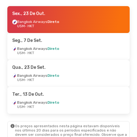
Ter., 13 De Out.
Sex., 23 De Out.
- Sáb., 17 De Out.
Bangkok Airways
Bangkok Airways
Direto
Direto
USM
USM
- HKT
- HKT
Bangkok Airways
Direto
HKT
- USM
Seg., 7 De Set.
Bangkok Airways
Direto
USM
- HKT
Qua., 23 De Set.
Bangkok Airways
Direto
USM
- HKT
Ter., 13 De Out.
Bangkok Airways
Direto
USM
- HKT
Os preços apresentados nesta página estavam disponíveis
nos últimos 20 dias para os períodos especificados e não
devem ser considerados o preço final oferecido. Observe que a