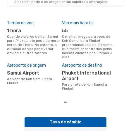
disponibilidade e os preços estão sujeitos a alterações.
Tempo de voo
Voo mais barato
Épo
1 hora
55
j
Quando viajares de Koh Samui
O melhor preço para voos de
junho é a altura mais
para Phuket, isto pode demorar
Koh Samui para Phuket
conc
cerca de 1 hora. No entanto, a
proporcionados pela eDreams,
Sam
duração do voo pode variar
que foram encontrados pelos
com
devido a outros fatores
nossos clientes nos últimos 3
nos
dias
Pre
de 
Aeroporto de origem
Aeroporto de destino
11
Samui Airport
Phuket International
Um voo de Koh Samui para
Airport
Ao voar de Koh Samui para
Phu
Phuket
de 
Para a rota de Koh Samui a
dos
Phuket
Taxa de câmbio