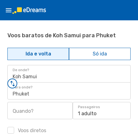
Voos baratos de Koh Samui para Phuket
Ida e volta
Só ida
De onde?
Koh Samui
Para onde?
Phuket
Passageiros
Quando?
1 adulto
Voos diretos