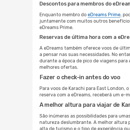
Descontos para membros do eDrea
Enquanto membro do
eDreams Prime
, po
juntamente com muitos outros benefício
eDreams Prime.
Reservas de última hora com a eDr
A eDreams também oferece voos de última
a pensar nas suas necessidades. No enta
durante a época de pico de viagens para 
melhores ofertas.
Fazer o check-in antes do voo
Para voos de Karachi para East London, o
reserva com a eDreams, receberá um e-ma
A melhor altura para viajar de K
São inúmeras as possibilidades para umas
natureza deslumbrante. A melhor altura p
alta de turismo e o tipo de experiência qu