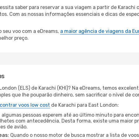
cessita saber para reservar a sua viagem a partir de Karac
s. Com as nossas informações essenciais e dicas de especia
 o seu voo com a eDreams,
a maior agência de viagens da Eu
elhor preço.
os
 London (ELS) de Karachi (KHI)? Na eDreams, temos excelente
les que lhe pouparão dinheiro, sem sacrificar o nível de co
contrar voos low cost
de Karachi para East London:
 algumas pessoas esperem até ao último minuto para encont
hetes com antecedência. Desta forma, existe uma maior pr
tes de avião.
eas
: Quando o nosso motor de busca mostrar a lista de voos 