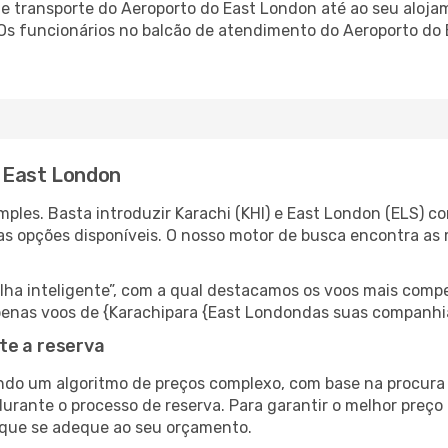
 transporte do Aeroporto do East London até ao seu alojame
 Os funcionários no balcão de atendimento do Aeroporto d
a East London
ples. Basta introduzir Karachi (KHI) e East London (ELS) co
as opções disponíveis. O nosso motor de busca encontra as 
 inteligente”, com a qual destacamos os voos mais compet
r apenas voos de {Karachipara {East Londondas suas companhi
te a reserva
do um algoritmo de preços complexo, com base na procura e
durante o processo de reserva. Para garantir o melhor preço
 que se adeque ao seu orçamento.