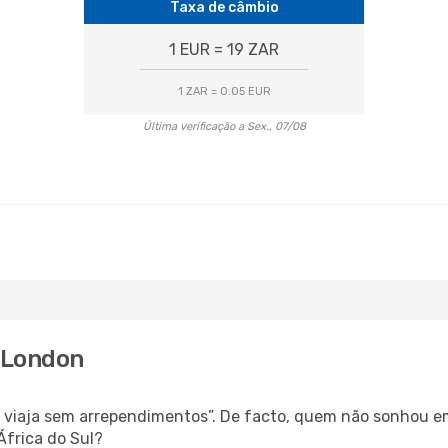
Taxa de câmbio
1 EUR = 19 ZAR
1 ZAR = 0.05 EUR
Última verificação a Sex., 07/08
t London
s, viaja sem arrependimentos”. De facto, quem não sonhou e
África do Sul?