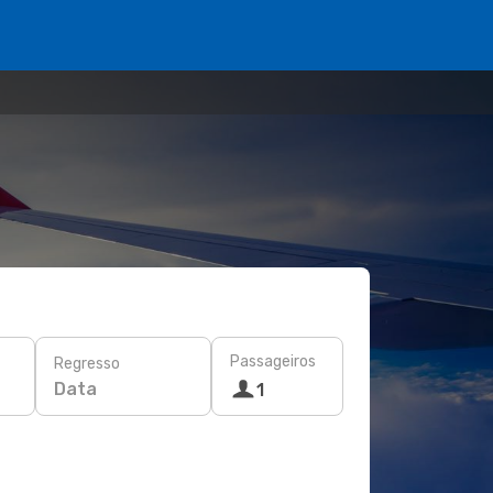
Passageiros
Regresso
Data
1