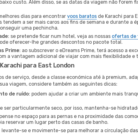
baixo custo. Além disso, se as datas da viagem não forem fi
 melhores dias para encontrar
voos baratos
de Karachi para 
es tendem a ser mais caros aos fins de semana e durante a é
 conseguir uma pechincha.
dade
: se pretende ficar num hotel, veja as nossas
ofertas de
pode oferecer-lhe grandes descontos no pacote total.
ms Prime
: ao subscrever o eDreams Prime, terá acesso a exc
m a vantagem adicional de viajar com mais flexibilidade e 
Karachi para East London
os de serviço, desde a classe económica até à premium, ad
 sua viagem, considere também as seguintes dicas:
to de ruído
: podem ajudar a criar um ambiente mais tranqu
de ser particularmente seco, por isso, mantenha-se hidratad
 pense no espaço para as pernas e na proximidade das comod
ia reservar um lugar perto das casas de banho.
: levante-se e movimente-se para melhorar a circulação das