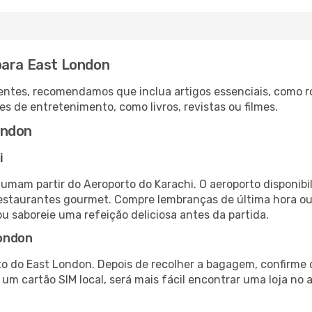
para East London
ntes, recomendamos que inclua artigos essenciais, como r
es de entretenimento, como livros, revistas ou filmes.
ondon
i
tumam partir do Aeroporto do Karachi. O aeroporto disponi
 restaurantes gourmet. Compre lembranças de última hora ou 
ou saboreie uma refeição deliciosa antes da partida.
London
o do East London. Depois de recolher a bagagem, confirme 
e um cartão SIM local, será mais fácil encontrar uma loja n