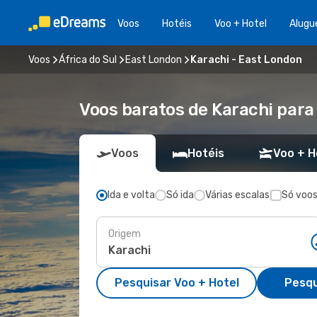
Voos
Hotéis
Voo + Hotel
Alugu
Voos
África do Sul
East London
Karachi - East London
Voos baratos de Karachi para
Voos
Hotéis
Voo + H
Ida e volta
Só ida
Várias escalas
Só voos
Origem
Pesquisar Voo + Hotel
Pesqu