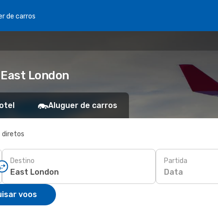
er de carros
 East London
otel
Aluguer de carros
 diretos
Destino
Partida
Data
isar voos