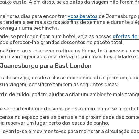
baixo custo. Além disso, se as datas da viagem não forem fi
 melhores dias para encontrar
voos baratos
de Joanesburgo p
es tendem a ser mais caros aos fins de semana e durante a é
 conseguir uma pechincha.
dade
: se pretende ficar num hotel, veja as nossas
ofertas de
pode oferecer-lhe grandes descontos no pacote total.
ms Prime
: ao subscrever o eDreams Prime, terá acesso a exc
m a vantagem adicional de viajar com mais flexibilidade e 
 Joanesburgo para East London
os de serviço, desde a classe económica até à premium, ad
 sua viagem, considere também as seguintes dicas:
to de ruído
: podem ajudar a criar um ambiente mais tranqu
de ser particularmente seco, por isso, mantenha-se hidratad
 pense no espaço para as pernas e na proximidade das comod
ia reservar um lugar perto das casas de banho.
: levante-se e movimente-se para melhorar a circulação das