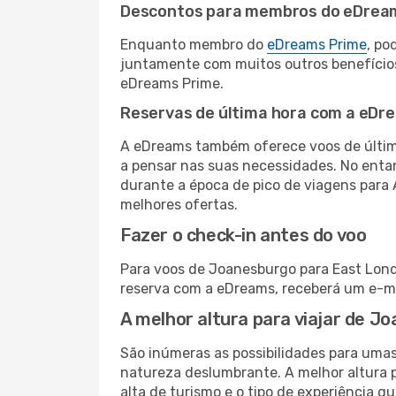
Descontos para membros do eDrea
Enquanto membro do
eDreams Prime
, po
juntamente com muitos outros benefício
eDreams Prime.
Reservas de última hora com a eDr
A eDreams também oferece voos de última
a pensar nas suas necessidades. No enta
durante a época de pico de viagens para 
melhores ofertas.
Fazer o check-in antes do voo
Para voos de Joanesburgo para East Londo
reserva com a eDreams, receberá um e-ma
A melhor altura para viajar de 
São inúmeras as possibilidades para umas
natureza deslumbrante. A melhor altura p
alta de turismo e o tipo de experiência qu