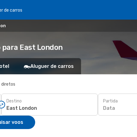
er de carros
don
 para East London
otel
Aluguer de carros
 diretos
Destino
Partida
Data
isar voos