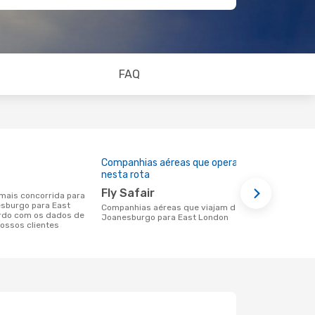
FAQ
Companhias aéreas que operam
Preço médi
nesta rota
74 €
Fly Safair
Um voo de Joanesburgo para East
esburgo para East
London na e
Companhias aéreas que viajam de
rdo com os dados de
€, com base
Joanesburgo para East London
ossos clientes
últimos 6 m