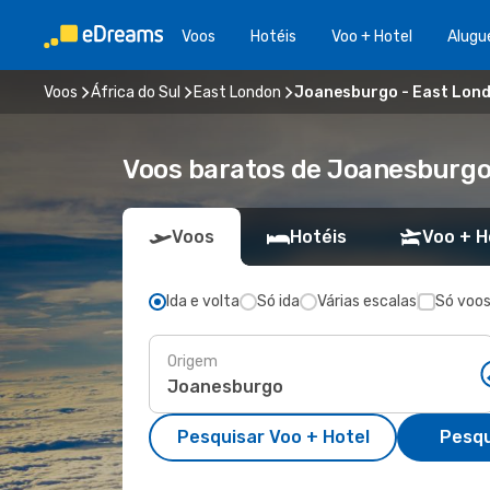
Voos
Hotéis
Voo + Hotel
Alugu
Voos
África do Sul
East London
Joanesburgo - East Lon
Voos baratos de Joanesburgo
Voos
Hotéis
Voo + H
Ida e volta
Só ida
Várias escalas
Só voos
Origem
Pesquisar Voo + Hotel
Pesqu