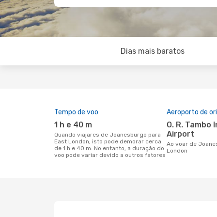
Dias mais baratos
Tempo de voo
Aeroporto de o
1 h e 40 m
O. R. Tambo International
Airport
Quando viajares de Joanesburgo para
East London, isto pode demorar cerca
Ao voar de Joanesburgo para East
de 1 h e 40 m. No entanto, a duração do
London
voo pode variar devido a outros fatores