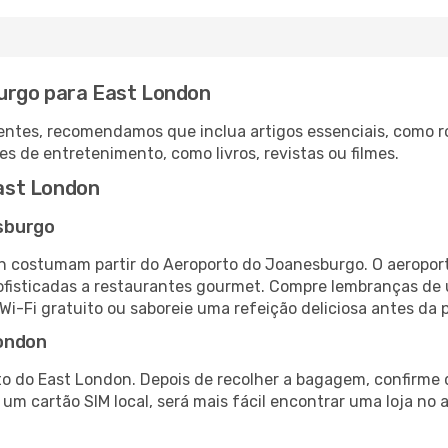
urgo para East London
ntes, recomendamos que inclua artigos essenciais, como r
es de entretenimento, como livros, revistas ou filmes.
ast London
sburgo
 costumam partir do Aeroporto do Joanesburgo. O aeroport
fisticadas a restaurantes gourmet. Compre lembranças de úl
 Wi-Fi gratuito ou saboreie uma refeição deliciosa antes da p
London
o do East London. Depois de recolher a bagagem, confirme 
e um cartão SIM local, será mais fácil encontrar uma loja n