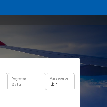
Passageiros
Regresso
Data
1