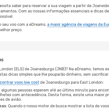
cessita saber para reservar a sua viagem a partir de Joan
amentos. Com as nossas informações essenciais e dicas de e
ossível.
 o seu voo com a eDreams,
a maior agência de viagens da Eu
elhor preço.
os
t London (ELS) de Joanesburgo (JNB)? Na eDreams, temos exc
as dicas simples que lhe pouparão dinheiro, sem sacrificar 
contrar voos low cost
de Joanesburgo para East London:
 algumas pessoas esperem até ao último minuto para encont
hetes com antecedência. Desta forma, existe uma maior pr
tes de avião.
eas
: Quando o nosso motor de busca mostrar a lista de voos 