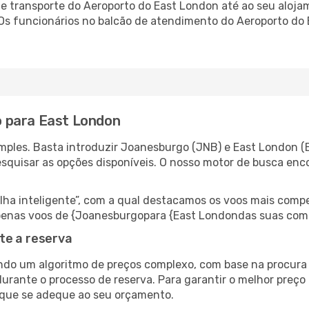
 transporte do Aeroporto do East London até ao seu alojame
 Os funcionários no balcão de atendimento do Aeroporto d
 para East London
mples. Basta introduzir Joanesburgo (JNB) e East London (E
esquisar as opções disponíveis. O nosso motor de busca enc
 inteligente”, com a qual destacamos os voos mais compet
r apenas voos de {Joanesburgopara {East Londondas suas com
te a reserva
do um algoritmo de preços complexo, com base na procura e
durante o processo de reserva. Para garantir o melhor preço
 que se adeque ao seu orçamento.