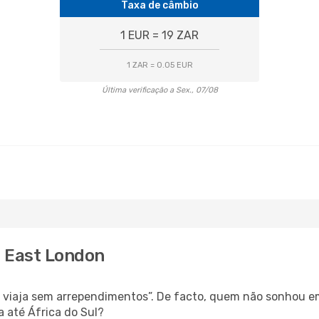
Taxa de câmbio
1 EUR = 19 ZAR
1 ZAR = 0.05 EUR
Última verificação a Sex., 07/08
a East London
s, viaja sem arrependimentos”. De facto, quem não sonhou e
 até África do Sul?