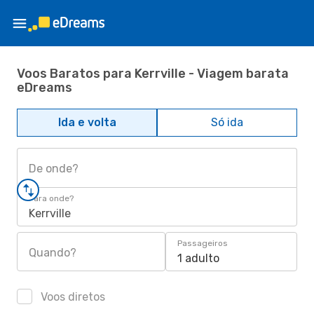
Voos Baratos para Kerrville - Viagem barata
eDreams
Ida e volta
Só ida
De onde?
Para onde?
Kerrville
Passageiros
Quando?
1 adulto
Voos diretos