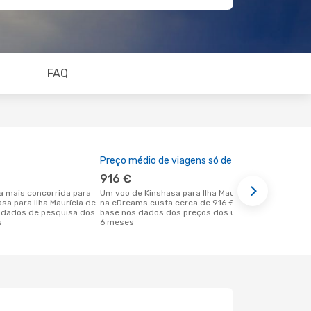
FAQ
Preço médio de viagens só de ida
A melhor al
916 €
setembr
Um voo de Kinshasa para Ilha Maurícia
abril é uma das melhores alturas para
asa para Ilha Maurícia de
na eDreams custa cerca de 916 €, com
voar para Il
 dados de pesquisa dos
base nos dados dos preços dos últimos
Kinshasa de
s
6 meses
dos nossos 