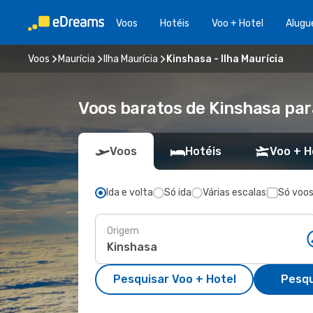
Voos
Hotéis
Voo + Hotel
Alugu
Voos
Maurícia
Ilha Maurícia
Kinshasa - Ilha Maurícia
Voos baratos de Kinshasa para
Voos
Hotéis
Voo + H
Ida e volta
Só ida
Várias escalas
Só voos
Origem
Pesquisar Voo + Hotel
Pesqu