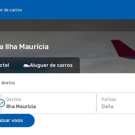
er de carros
 Ilha Maurícia
otel
Aluguer de carros
 diretos
Destino
Partida
Data
isar voos