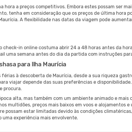
 hora a preços competitivos. Embora estes possam ser mais
nto, tenha em consideração que os preços de última hora p
Maurícia. A flexibilidade nas datas da viagem pode aumenta
 o check-in online costuma abrir 24 a 48 horas antes da hor
il uma semana antes do dia da partida com instruções para
nshasa para Ilha Maurícia
 férias à descoberta de Maurícia, desde a sua riqueza gastr
ara viajar depende das suas preferências e disponibilidade
e procura.
poca alta, mas também com um ambiente animado e mais ofert
s multidões, preços mais baixos em voos e alojamentos e 
vre possam estar limitadas devido às condições climatéricas
o uma experiência mais envolvente.