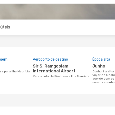
úteis
rigem
Aeroporto de destino
Época alta
Sir S. Ramgoolam
junho
International Airport
sa para Ilha Maurícia
junho é a altura mais concorrida para
viajar de Kinsh
Para a rota de Kinshasa a Ilha Maurícia
acordo com os
nossos cliente