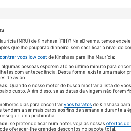
os
 Maurícia (MRU) de Kinshasa (FIH)? Na eDreams, temos excele
les que lhe pouparão dinheiro, sem sacrificar o nível de co
contrar voos low cost
de Kinshasa para Ilha Maurícia:
 algumas pessoas esperem até ao último minuto para encont
hetes com antecedência. Desta forma, existe uma maior pr
tes de avião.
eas
: Quando o nosso motor de busca mostrar a lista de voos 
baixo custo. Além disso, se as datas da viagem não forem fi
 melhores dias para encontrar
voos baratos
de Kinshasa para 
es tendem a ser mais caros aos fins de semana e durante a é
 conseguir uma pechincha.
dade
: se pretende ficar num hotel, veja as nossas
ofertas de
pode oferecer-lhe grandes descontos no pacote total.