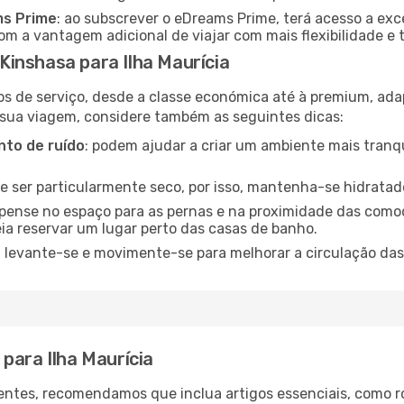
ms Prime
: ao subscrever o eDreams Prime, terá acesso a exc
m a vantagem adicional de viajar com mais flexibilidade e 
inshasa para Ilha Maurícia
os de serviço, desde a classe económica até à premium, ad
 sua viagem, considere também as seguintes dicas:
to de ruído
: podem ajudar a criar um ambiente mais tranqu
de ser particularmente seco, por isso, mantenha-se hidratad
 pense no espaço para as pernas e na proximidade das comod
ia reservar um lugar perto das casas de banho.
: levante-se e movimente-se para melhorar a circulação das
para Ilha Maurícia
ntes, recomendamos que inclua artigos essenciais, como r