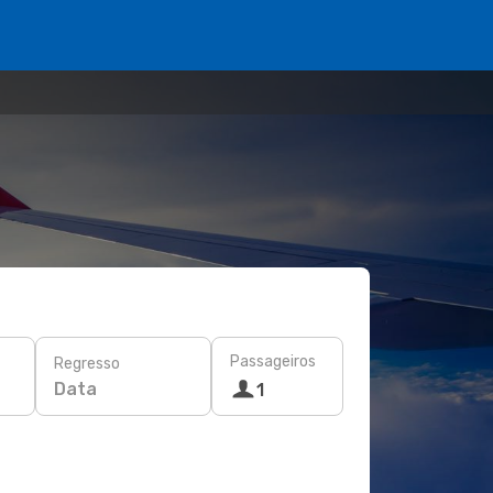
Passageiros
Regresso
Data
1