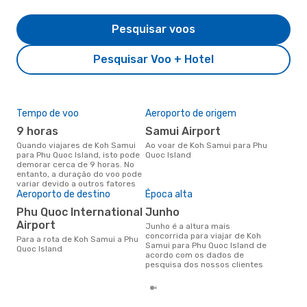
Pesquisar voos
Pesquisar Voo + Hotel
Tempo de voo
Aeroporto de origem
Pre
de 
9 horas
Samui Airport
2
Quando viajares de Koh Samui
Ao voar de Koh Samui para Phu
para Phu Quoc Island, isto pode
Quoc Island
Um voo de Koh Samui para Phu
demorar cerca de 9 horas. No
Quo
entanto, a duração do voo pode
cer
variar devido a outros fatores
dad
Aeroporto de destino
Época alta
mes
Phu Quoc International
junho
Airport
junho é a altura mais
concorrida para viajar de Koh
Para a rota de Koh Samui a Phu
Samui para Phu Quoc Island de
Quoc Island
acordo com os dados de
pesquisa dos nossos clientes