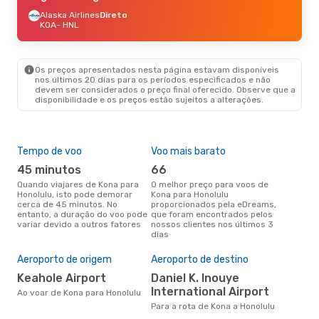
Alaska Airlines
Direto
KOA
- HNL
Os preços apresentados nesta página estavam disponíveis
nos últimos 20 dias para os períodos especificados e não
devem ser considerados o preço final oferecido. Observe que a
disponibilidade e os preços estão sujeitos a alterações.
Tempo de voo
Voo mais barato
Épo
45 minutos
66
j
Quando viajares de Kona para
O melhor preço para voos de
junho é a altura mais
Honolulu, isto pode demorar
Kona para Honolulu
conc
cerca de 45 minutos. No
proporcionados pela eDreams,
par
entanto, a duração do voo pode
que foram encontrados pelos
dad
variar devido a outros fatores
nossos clientes nos últimos 3
clie
dias
Pre
de 
Aeroporto de origem
Aeroporto de destino
78
Keahole Airport
Daniel K. Inouye
Um voo de Kona para Honolulu
International Airport
na 
Ao voar de Kona para Honolulu
€, 
Para a rota de Kona a Honolulu
pre