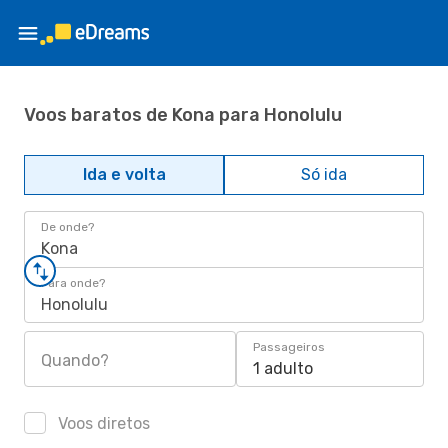
Voos baratos de Kona para Honolulu
Ida e volta
Só ida
De onde?
Kona
Para onde?
Honolulu
Passageiros
Quando?
1 adulto
Voos diretos