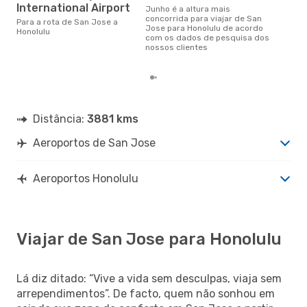
ju
International Airport
junho é a altura mais
janeiro é uma das melhores
concorrida para viajar de San
Para a rota de San Jose a
altu
Jose para Honolulu de acordo
Honolulu
com
com os dados de pesquisa dos
aco
nossos clientes
nos
Distância:
3881 kms
Aeroportos de San Jose
Aeroportos Honolulu
Viajar de San Jose para Honolulu
Lá diz ditado: “Vive a vida sem desculpas, viaja sem
arrependimentos”. De facto, quem não sonhou em