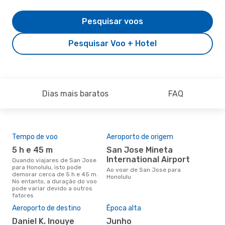
Pesquisar voos
Pesquisar Voo + Hotel
Dias mais baratos
FAQ
Tempo de voo
Aeroporto de origem
Com
ope
5 h e 45 m
San Jose Mineta
A
International Airport
Quando viajares de San Jose
para Honolulu, isto pode
Companhias aéreas que viajam
Ao voar de San Jose para
demorar cerca de 5 h e 45 m.
de 
Honolulu
No entanto, a duração do voo
pode variar devido a outros
fatores
A m
Aeroporto de destino
Época alta
res
Daniel K. Inouye
junho